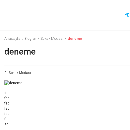
YE
Anasayfa
Bloglar
Sokak Modası
deneme
deneme
Sokak Modası
d
fds
fsd
fsd
fsd
f
sd