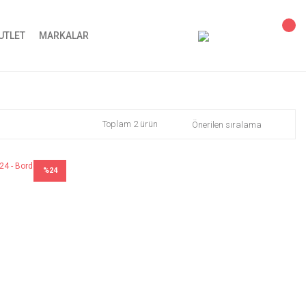
UTLET
MARKALAR
Toplam 2 ürün
%24