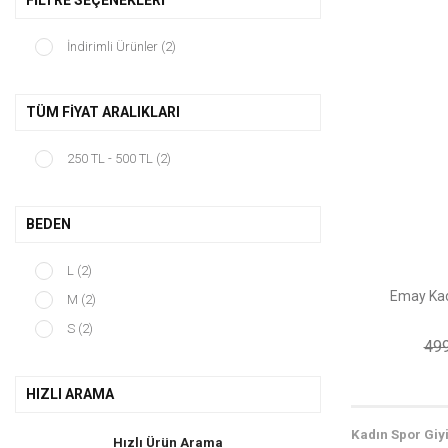
FILTRE SEÇENEKLERI
İndirimli Ürünler (2)
TÜM FIYAT ARALIKLARI
250 TL - 500 TL (2)
BEDEN
L (2)
Emay Kad
M (2)
S (2)
499
HIZLI ARAMA
Kadın Spor Giy
Hızlı Ürün Arama