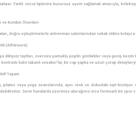
alası:
Farklı vücut tiplerine kusursuz uyum sağlamak amacıyla, koleksi
ı ve Kombin Önerileri
ları, doğru eşleştirmelerle antrenman salonlarından sokak stiline kolayca t
ili (Athleisure)
veya dikişsiz taytları, oversize pamuklu poplin gömlekler veya geniş kesim
u kontrastı kalın tabanlı sneaker'lar, bir cap şapka ve uzun çorap detaylarıyl
ktif Yaşam
 pilates veya yoga seanslarında; aynı renk ve dokudaki tayt-büstiyer v
bilirsiniz. Serin havalarda üzerinize alacağınız ince fermuarlı bir spor c