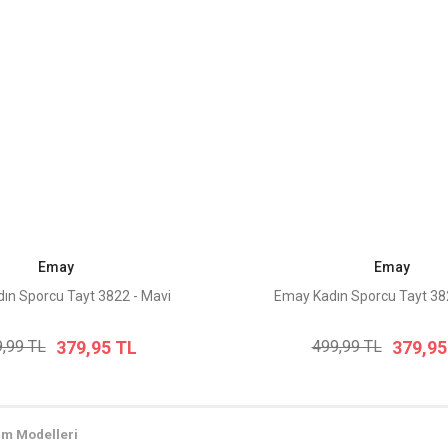
Emay
Emay
ın Sporcu Tayt 3822 - Mavi
Emay Kadın Sporcu Tayt 38
379,95 TL
379,95
,99 TL
499,99 TL
im Modelleri