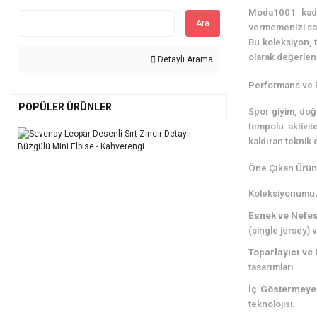
Moda1001 kadın
Ara
vermemenizi sağl
Bu koleksiyon, t
olarak değerlen
Detaylı Arama
Performans ve Es
POPÜLER ÜRÜNLER
Spor giyim, doğ
tempolu aktivit
kaldıran teknik 
Öne Çıkan Ürün 
Koleksiyonumuz,
Esnek ve Nefes
(single jersey) v
Toparlayıcı ve 
tasarımları.
İç Göstermeyen
teknolojisi.