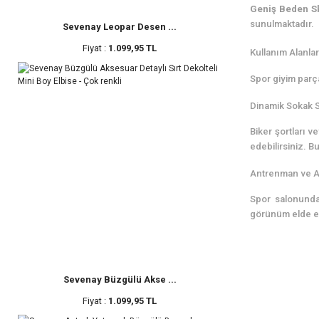
Geniş Beden Sk
sunulmaktadır.
Sevenay Leopar Desen ...
Fiyat :
1.099,95 TL
Kullanım Alanlar
Spor giyim parça
Dinamik Sokak St
Biker şortları 
edebilirsiniz. B
Antrenman ve A
Spor salonunda,
görünüm elde ede
Sevenay Büzgülü Akse ...
Fiyat :
1.099,95 TL