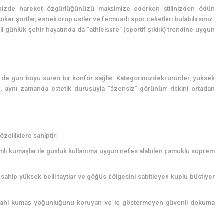
rinizde hareket özgürlüğünüzü maksimize ederken stilinizden ödün
iker şortlar, esnek crop üstler ve fermuarlı spor ceketleri bulabilirsiniz.
l günlük şehir hayatında da "athleisure" (sportif şıklık) trendine uygun
de gün boyu süren bir konfor sağlar. Kategorimizdeki ürünler, yüksek
en, aynı zamanda estetik duruşuyla "özensiz" görünüm riskini ortadan
elliklere sahiptir:
şımlı kumaşlar ile günlük kullanıma uygun nefes alabilen pamuklu süprem
 sahip yüksek belli taytlar ve göğüs bölgesini sabitleyen kuplu büstiyer
a dahi kumaş yoğunluğunu koruyan ve iç göstermeyen güvenli dokuma