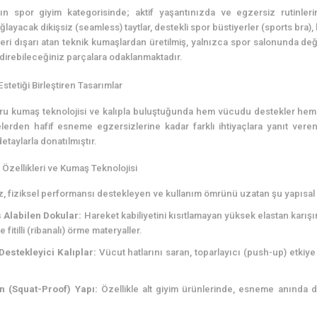
 spor giyim kategorisinde; aktif yaşantınızda ve egzersiz rutinle
ayacak dikişsiz (seamless) taytlar, destekli spor büstiyerler (sports bra), b
eri dışarı atan teknik kumaşlardan üretilmiş, yalnızca spor salonunda deği
direbileceğiniz parçalara odaklanmaktadır.
tetiği Birleştiren Tasarımlar
ru kumaş teknolojisi ve kalıpla buluştuğunda hem vücudu destekler hem 
elerden hafif esneme egzersizlerine kadar farklı ihtiyaçlara yanıt ver
detaylarla donatılmıştır.
Özellikleri ve Kumaş Teknolojisi
 fiziksel performansı destekleyen ve kullanım ömrünü uzatan şu yapısal öz
 Alabilen Dokular:
Hareket kabiliyetini kısıtlamayan yüksek elastan karı
e fitilli (ribanalı) örme materyaller.
Destekleyici Kalıplar:
Vücut hatlarını saran, toparlayıcı (push-up) etkiye
 (Squat-Proof) Yapı:
Özellikle alt giyim ürünlerinde, esneme anınd