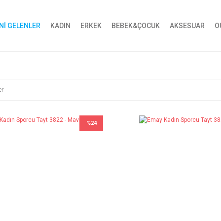
Nİ GELENLER
KADIN
ERKEK
BEBEK&ÇOCUK
AKSESUAR
O
er
%24