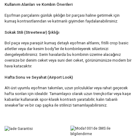
Kullanım Alanları ve Kombin Önerileri
Eşofman parçalarını günlük şıklığın bir parçası haline getirmek için
kumaş kontrastlarından ve katmanlı giyimden faydalanabilirsiniz:
Sokak Stili (Streetwear) Şıklığı
Bol paça veya paraşüt kumaş detaylı eşofman altlarını, fitilli crop basic
atletler veya dar kesim body'ler ile kombinleyerek silüetinizi
dengeleyebilirsiniz. Serin havalarda bu kombinin üzerine alacağınız
oversize bir denim ceket veya suni deri ceket, görünümünüze modern bir
hava katacaktır.
Hafta Sonu ve Seyahat (Airport Look)
Alt-üst uyumlu eşofman takımları, uzun yolculuklar veya rahat geçecek
hafta sonları için idealdir. Tamamlayıcı olarak uzun trençkotlar veya kaşe
kabanlar kullanarak spor-klasik kontrastı yaratabilir; kalın tabanlı
sneaker'lar ve bir cap şapka ile stilinizi tamamlayabilirsiniz.