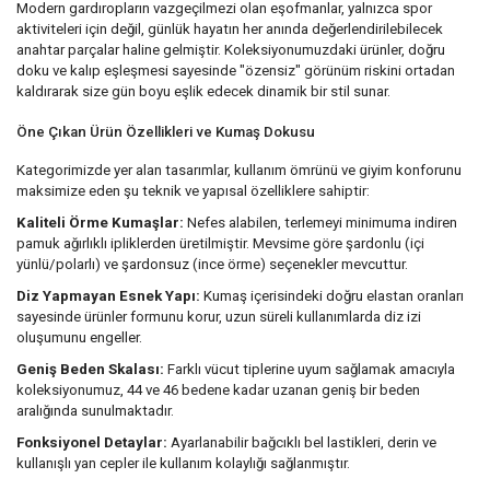
Modern gardıropların vazgeçilmezi olan eşofmanlar, yalnızca spor
aktiviteleri için değil, günlük hayatın her anında değerlendirilebilecek
anahtar parçalar haline gelmiştir. Koleksiyonumuzdaki ürünler, doğru
doku ve kalıp eşleşmesi sayesinde "özensiz" görünüm riskini ortadan
kaldırarak size gün boyu eşlik edecek dinamik bir stil sunar.
Öne Çıkan Ürün Özellikleri ve Kumaş Dokusu
Kategorimizde yer alan tasarımlar, kullanım ömrünü ve giyim konforunu
maksimize eden şu teknik ve yapısal özelliklere sahiptir:
Kaliteli Örme Kumaşlar:
Nefes alabilen, terlemeyi minimuma indiren
pamuk ağırlıklı ipliklerden üretilmiştir. Mevsime göre şardonlu (içi
yünlü/polarlı) ve şardonsuz (ince örme) seçenekler mevcuttur.
Diz Yapmayan Esnek Yapı:
Kumaş içerisindeki doğru elastan oranları
sayesinde ürünler formunu korur, uzun süreli kullanımlarda diz izi
oluşumunu engeller.
Geniş Beden Skalası:
Farklı vücut tiplerine uyum sağlamak amacıyla
koleksiyonumuz, 44 ve 46 bedene kadar uzanan geniş bir beden
aralığında sunulmaktadır.
Fonksiyonel Detaylar:
Ayarlanabilir bağcıklı bel lastikleri, derin ve
kullanışlı yan cepler ile kullanım kolaylığı sağlanmıştır.