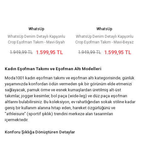
WhatsUp
WhatsUp
WhatsUp Denim Detaylı Kapşonlu
WhatsUp Denim Detaylı Kapşonlu
Crop Eşofman Takım - Mavi-Siyah
Crop Eşofman Takım - Mavi-Beyaz
1.599,95 TL
1.599,95 TL
1.949,99 TL
1.949,99 TL
Kadın Eşofman Takımı ve Eşofman Altı Modelleri
Moda1001 kadın eşofman takımı ve eşofman altı kategorisinde; günlük
yaşamınızda konfordan ödün vermeden şık bir görünüm elde etmenizi
sağlayacak, pamuk örme ve esnek kumaşlardan üretilmiş alt-üst
takımlar, jogger kesimler, bol paça (wide-leg) ve düz paça eşofman
altlarını bulabilirsiniz. Bu koleksiyon, ev rahatlığından sokak stiline kadar
geniş bir kullanım alanına hitap eden, hareket özgürlüğünü ve
"athleisure" (sportif şıklık) trendini merkeze alan tasarımları
içermektedir.
Konforu Şıklığa Dönüştüren Detaylar