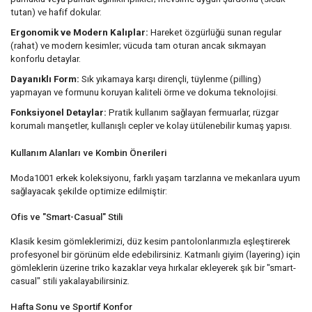
tutan) ve hafif dokular.
Ergonomik ve Modern Kalıplar:
Hareket özgürlüğü sunan regular
(rahat) ve modern kesimler; vücuda tam oturan ancak sıkmayan
konforlu detaylar.
Dayanıklı Form:
Sık yıkamaya karşı dirençli, tüylenme (pilling)
yapmayan ve formunu koruyan kaliteli örme ve dokuma teknolojisi.
Fonksiyonel Detaylar:
Pratik kullanım sağlayan fermuarlar, rüzgar
korumalı manşetler, kullanışlı cepler ve kolay ütülenebilir kumaş yapısı.
Kullanım Alanları ve Kombin Önerileri
Moda1001 erkek koleksiyonu, farklı yaşam tarzlarına ve mekanlara uyum
sağlayacak şekilde optimize edilmiştir:
Ofis ve "Smart-Casual" Stili
Klasik kesim gömleklerimizi, düz kesim pantolonlarımızla eşleştirerek
profesyonel bir görünüm elde edebilirsiniz. Katmanlı giyim (layering) için
gömleklerin üzerine triko kazaklar veya hırkalar ekleyerek şık bir "smart-
casual" stili yakalayabilirsiniz.
Hafta Sonu ve Sportif Konfor