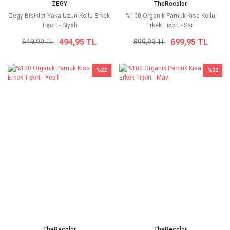
ZEGY
TheRecolor
Zegy Bisiklet Yaka Uzun Kollu Erkek
%100 Organik Pamuk Kısa Kollu
Tişört - Siyah
Erkek Tişört - Sarı
494,95 TL
699,95 TL
649,99 TL
899,99 TL
%22
%22
TheRecolor
TheRecolor