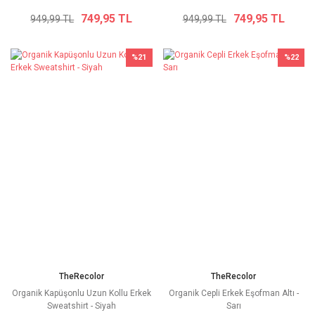
749,95 TL
749,95 TL
949,99 TL
949,99 TL
%21
%22
TheRecolor
TheRecolor
Organik Kapüşonlu Uzun Kollu Erkek
Organik Cepli Erkek Eşofman Altı -
Sweatshirt - Siyah
Sarı