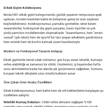
Erkek Giyim Koleksiyonu
Moda1001 erkek giyim kategorisinde; günlük yaşamın temposuna ayak
uyduran, modern kesimleri kalite ile birleştiren geniş bir ürün seçkisini
keşfedebilirsiniz. Koleksiyonumuz; pamuklu gömlekler, rahat kesim
sweatshirtler, fonksiyonel dış giyim parçaları, basic tişörtler ve çok
yönlü pantolon modellerinden oluşmaktadır. Tasarımlarımız, hem "smart-
casual" (şık-rahat) hem de sportif bir tarz arayan erkeklerin gardırobuna
hem estetik hem de konfor katmak üzere hazırlanmıştır.
Modern ve Fonksiyonel Tasarım Anlayışı
Erkek giyiminde temel odak noktamız; gün boyu süren rahatlık, kumaşın
nefes alabilirliği ve zamansız bir stildir. Ürünlerimiz, iş hayatından hafta
sonu aktivitelerine kadar her alanda şık görünmenizi sağlarken, formunu
koruyan teknik dikişlerle uzun ömürlü kullanım sunar.
Öne Çıkan Ürün Grubu Özellikleri
Erkek koleksiyonumuz, hem kalite hem de stil beklentilerini karşılayan şu
özelliklere sahiptir:
Nitelikli Kumaş Dokuları:
Cildin nefes almasını sağlayan %100
pamuklu veya pamuk ağırlıklı iplikler; mevsime uygun şardonlu (sıcak