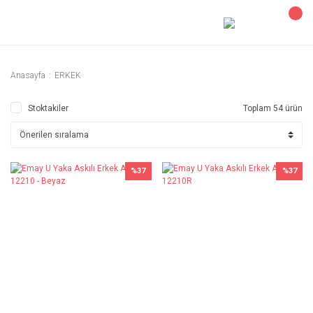
Anasayfa
ERKEK
Stoktakiler
Toplam 54 ürün
%37
%37