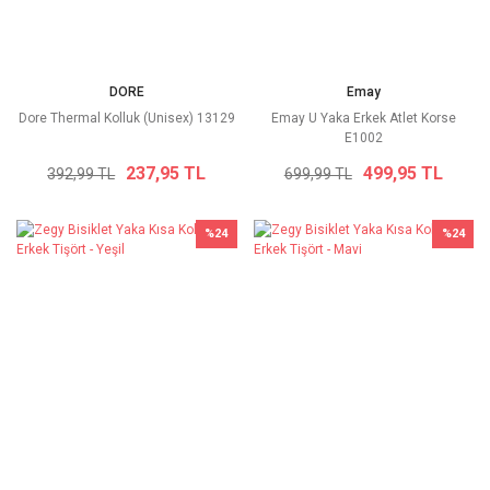
DORE
Emay
Dore Thermal Kolluk (Unisex) 13129
Emay U Yaka Erkek Atlet Korse
E1002
237,95 TL
499,95 TL
392,99 TL
699,99 TL
%24
%24