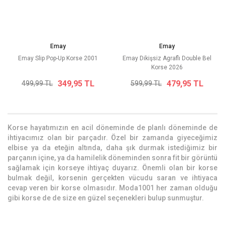
Emay
Emay
Emay Slip Pop-Up Korse 2001
Emay Dikişsiz Agraflı Double Bel
Korse 2026
349,95 TL
479,95 TL
499,99 TL
599,99 TL
Korse hayatımızın en acil döneminde de planlı döneminde de
ihtiyacımız olan bir parçadır. Özel bir zamanda giyeceğimiz
elbise ya da eteğin altında, daha şık durmak istediğimiz bir
parçanın içine, ya da hamilelik döneminden sonra fit bir görüntü
sağlamak için korseye ihtiyaç duyarız. Önemli olan bir korse
bulmak değil, korsenin gerçekten vücudu saran ve ihtiyaca
cevap veren bir korse olmasıdır. Moda1001 her zaman olduğu
gibi korse de de size en güzel seçenekleri bulup sunmuştur.