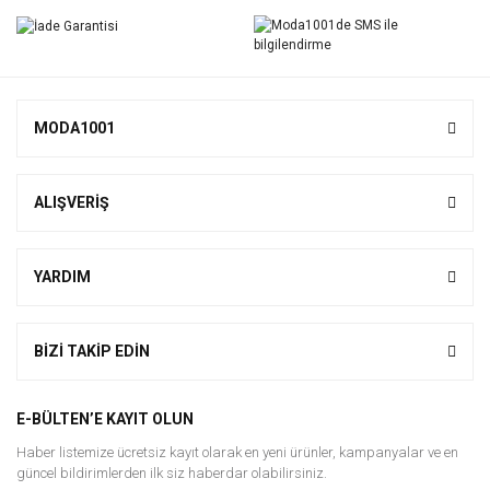
MODA1001
ALIŞVERİŞ
YARDIM
BİZİ TAKİP EDİN
E-BÜLTEN’E KAYIT OLUN
Haber listemize ücretsiz kayıt olarak en yeni ürünler, kampanyalar ve en
güncel bildirimlerden ilk siz haberdar olabilirsiniz.