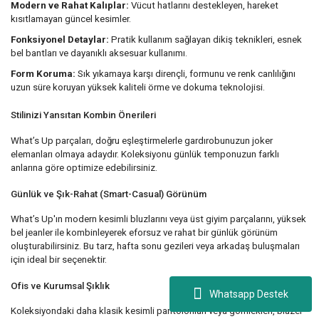
Modern ve Rahat Kalıplar:
Vücut hatlarını destekleyen, hareket
kısıtlamayan güncel kesimler.
Fonksiyonel Detaylar:
Pratik kullanım sağlayan dikiş teknikleri, esnek
bel bantları ve dayanıklı aksesuar kullanımı.
Form Koruma:
Sık yıkamaya karşı dirençli, formunu ve renk canlılığını
uzun süre koruyan yüksek kaliteli örme ve dokuma teknolojisi.
Stilinizi Yansıtan Kombin Önerileri
What’s Up parçaları, doğru eşleştirmelerle gardırobunuzun joker
elemanları olmaya adaydır. Koleksiyonu günlük temponuzun farklı
anlarına göre optimize edebilirsiniz.
Günlük ve Şık-Rahat (Smart-Casual) Görünüm
What’s Up'ın modern kesimli bluzlarını veya üst giyim parçalarını, yüksek
bel jeanler ile kombinleyerek eforsuz ve rahat bir günlük görünüm
oluşturabilirsiniz. Bu tarz, hafta sonu gezileri veya arkadaş buluşmaları
için ideal bir seçenektir.
Ofis ve Kurumsal Şıklık
Whatsapp Destek
Koleksiyondaki daha klasik kesimli pantolonları veya gömlekleri, blazer