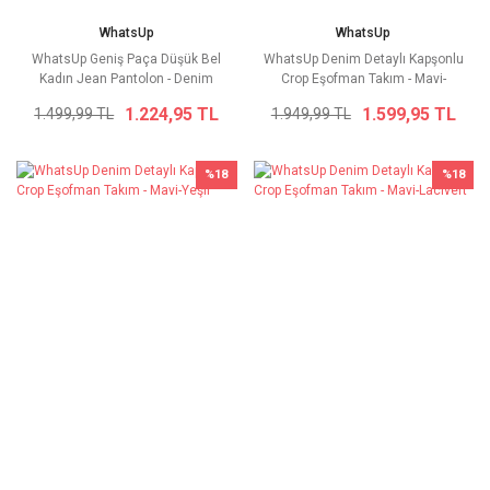
WhatsUp
WhatsUp
WhatsUp Geniş Paça Düşük Bel
WhatsUp Denim Detaylı Kapşonlu
Kadın Jean Pantolon - Denim
Crop Eşofman Takım - Mavi-
Kahverengi
1.224,95 TL
1.599,95 TL
1.499,99 TL
1.949,99 TL
%18
%18