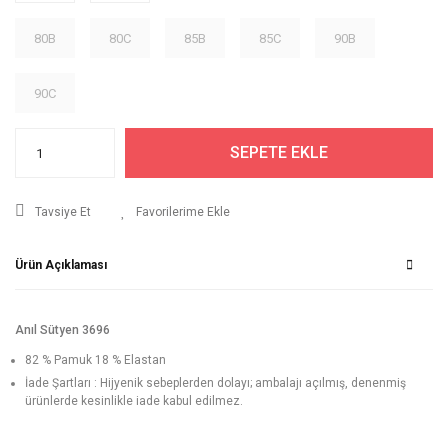
80B
80C
85B
85C
90B
90C
SEPETE EKLE
Tavsiye Et
Ürün Açıklaması
Anıl Sütyen 3696
82 % Pamuk 18 % Elastan
İade Şartları : Hijyenik sebeplerden dolayı; ambalajı açılmış, denenmiş
ürünlerde kesinlikle iade kabul edilmez.