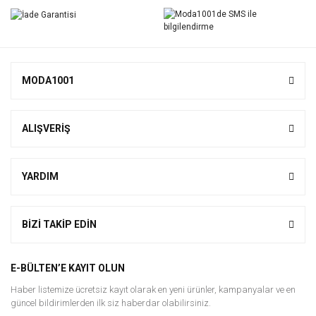
Yorum Yaz
MODA1001
ALIŞVERİŞ
YARDIM
BİZİ TAKİP EDİN
E-BÜLTEN’E KAYIT OLUN
Haber listemize ücretsiz kayıt olarak en yeni ürünler, kampanyalar ve en
güncel bildirimlerden ilk siz haberdar olabilirsiniz.