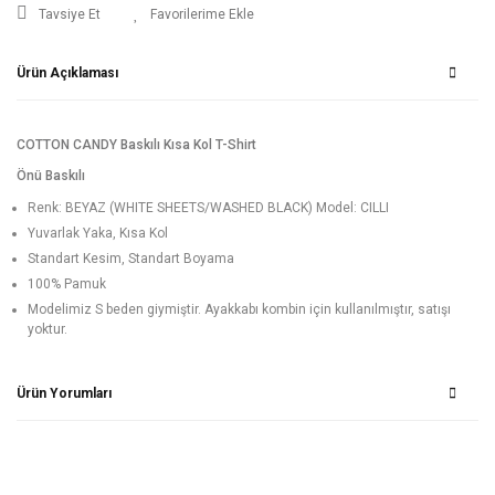
Tavsiye Et
Ürün Açıklaması
COTTON CANDY Baskılı Kısa Kol T-Shirt
Önü Baskılı
Renk: BEYAZ (WHITE SHEETS/WASHED BLACK) Model: CILLI
Yuvarlak Yaka, Kısa Kol
Standart Kesim, Standart Boyama
100% Pamuk
Modelimiz S beden giymiştir. Ayakkabı kombin için kullanılmıştır, satışı
yoktur.
Ürün Yorumları
Bu ürüne ilk yorumu siz yapın!