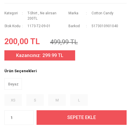
Kategori
T-Shirt
,
Ne alırsan
Marka
Cotton Candy
200TL
Stok Kodu
1173-T2-09-01
Barkod
5173010901040
200,00 TL
499,99 TL
Kazancınız:
299.99 TL
Ürün Seçenekleri
Beyaz
XS
S
M
L
SEPETE EKLE