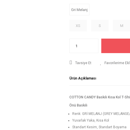
Gri Melanj
XS
S
M
Tavsiye Et
Ürün Açıklaması
COTTON CANDY Baskılı Kısa Kol T-Shi
Önü Baskılı
Renk: GRİ MELANJ (GREY MELANGE/
Yuvarlak Yaka, Kısa Kol
Standart Kesim, Standart Boyama