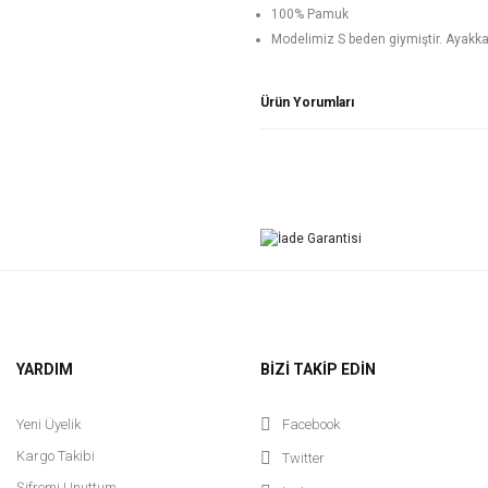
100% Pamuk
Modelimiz S beden giymiştir. Ayakkabı
Ürün Yorumları
YARDIM
BİZİ TAKİP EDİN
Yeni Üyelik
Facebook
Kargo Takibi
Twitter
Şifremi Unuttum