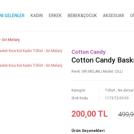
Nİ GELENLER
KADIN
ERKEK
BEBEK&ÇOCUK
AKSESUAR
O
- Gri Melanj
Cotton Candy
Cotton Candy Baskıl
Renk: GRİ MELANJ Model: CILLI
Kategori
T-Shirt
,
Ne alırsa
Stok Kodu
1173-T2-09-03
200,00 TL
499,9
Ürün Seçenekleri