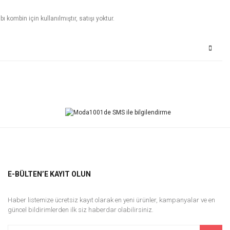
 kombin için kullanılmıştır, satışı yoktur.
Bu ürüne ilk yorumu siz yapın!
Yorum Yaz
E-BÜLTEN’E KAYIT OLUN
Haber listemize ücretsiz kayıt olarak en yeni ürünler, kampanyalar ve en
güncel bildirimlerden ilk siz haberdar olabilirsiniz.