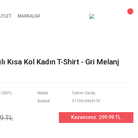
UTLET
MARKALAR
ı Kısa Kol Kadın T-Shirt - Gri Melanj
n 200TL
Marka
Cotton Candy
Barkod
5173010903170
9 TL
Kazancınız:
299.99 TL