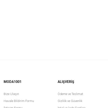
MODA1001
ALIŞVERİŞ
Bize Ulaşın
Ödeme ve Teslimat
Havale Bildirim Formu
Gizlilik ve Güvenlik
İletişim Formu
İptal ve İade Şartları