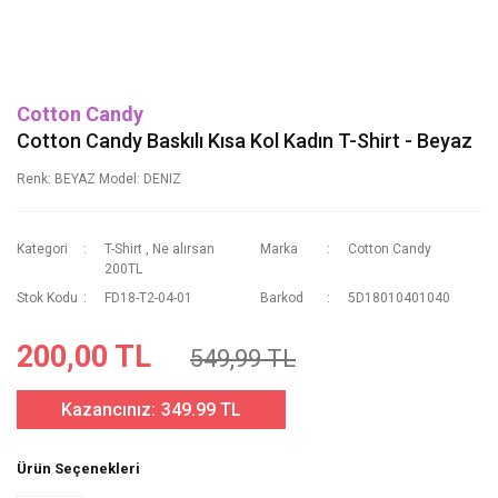
Cotton Candy
Cotton Candy Baskılı Kısa Kol Kadın T-Shirt - Beyaz
Renk: BEYAZ Model: DENIZ
Kategori
T-Shirt
,
Ne alırsan
Marka
Cotton Candy
200TL
Stok Kodu
FD18-T2-04-01
Barkod
5D18010401040
200,00 TL
549,99 TL
Kazancınız:
349.99 TL
Ürün Seçenekleri