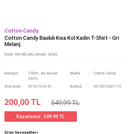
Cotton Candy
Cotton Candy Baskılı Kısa Kol Kadın T-Shirt - Gri
Melanj
Renk: GRİ MELANJ Model: DENIZ
Kategori
T-Shirt
,
Ne alırsan
Marka
Cotton Candy
200TL
Stok Kodu
FD18-T2-02-01
Barkod
5D18010201170
200,00 TL
549,99 TL
Kazancınız:
349.99 TL
Ürün Seçenekleri