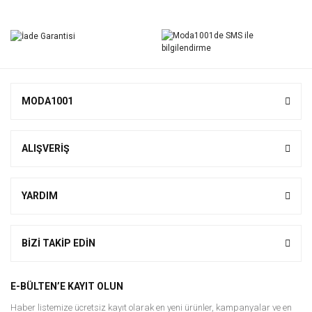
Bu ürüne ilk yorumu siz yapın!
Yorum Yaz
MODA1001
ALIŞVERİŞ
YARDIM
BİZİ TAKİP EDİN
E-BÜLTEN’E KAYIT OLUN
Haber listemize ücretsiz kayıt olarak en yeni ürünler, kampanyalar ve en