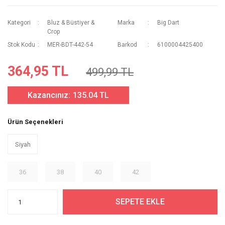
Kategori
Bluz & Büstiyer &
Marka
Big Dart
Crop
Stok Kodu
MER-BDT-442-54
Barkod
6100004425400
364,95 TL
499,99 TL
Kazancınız:
135.04 TL
Ürün Seçenekleri
Siyah
36
38
40
42
SEPETE EKLE