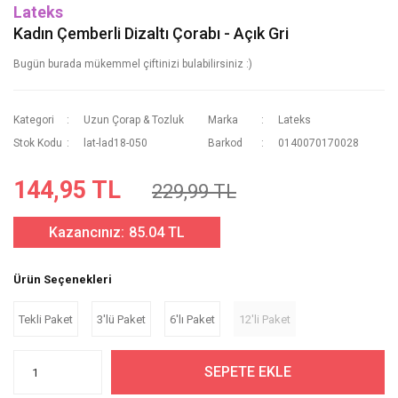
Lateks
Kadın Çemberli Dizaltı Çorabı - Açık Gri
Bugün burada mükemmel çiftinizi bulabilirsiniz :)
Kategori
Uzun Çorap & Tozluk
Marka
Lateks
Stok Kodu
lat-lad18-050
Barkod
0140070170028
144,95 TL
229,99 TL
Kazancınız:
85.04 TL
Ürün Seçenekleri
Tekli Paket
3'lü Paket
6'lı Paket
12'li Paket
SEPETE EKLE