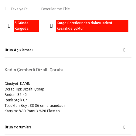
Tavsiye Et
5 Günde
Kargo ücretlerinden dolayı iadesi
Kargoda
kesinlikle yoktur
Ürün Açıklaması
Kadın Çemberli Dizaltı Çorabı
Cinsiyet: KADIN
Çorap Tipi: Dizaltı Çorap
Beden: 35-40
Renk :Açık Gri
Topuktan Boy : 33-36 cm arasındadır
Karışım: %80 Pamuk %20 Elastan
Ürün Yorumları