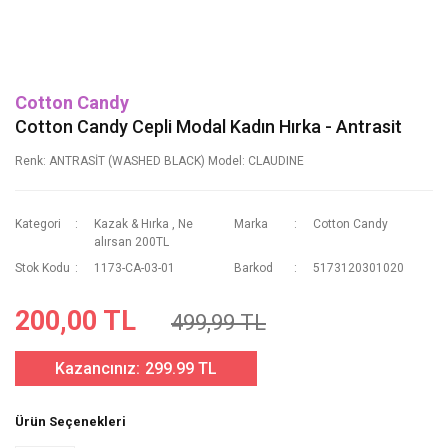
Cotton Candy
Cotton Candy Cepli Modal Kadın Hırka - Antrasit
Renk: ANTRASİT (WASHED BLACK) Model: CLAUDINE
Kategori
Kazak & Hırka
,
Ne
Marka
Cotton Candy
alırsan 200TL
Stok Kodu
1173-CA-03-01
Barkod
5173120301020
200,00 TL
499,99 TL
Kazancınız:
299.99 TL
Ürün Seçenekleri