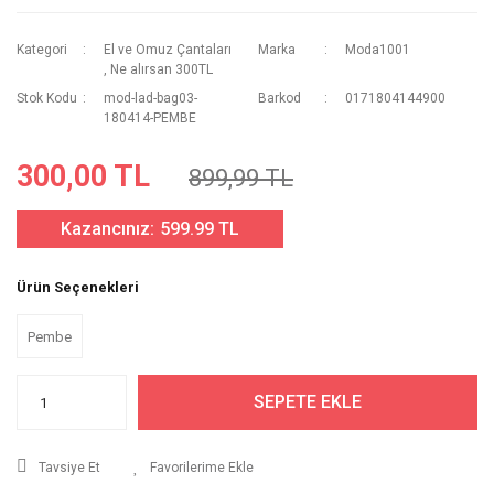
Kategori
El ve Omuz Çantaları
Marka
Moda1001
,
Ne alırsan 300TL
Stok Kodu
mod-lad-bag03-
Barkod
0171804144900
180414-PEMBE
300,00 TL
899,99 TL
Kazancınız:
599.99 TL
Ürün Seçenekleri
Pembe
SEPETE EKLE
Tavsiye Et