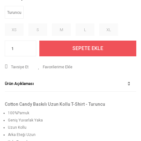
Turuncu
XS
S
M
L
XL
SEPETE EKLE
Tavsiye Et
Ürün Açıklaması
Cotton Candy Baskılı Uzun Kollu T-Shirt - Turuncu
100%Pamuk
Geniş Yuvarlak Yaka
Uzun Kollu
Arka Eteği Uzun