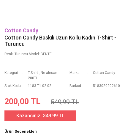
Cotton Candy
Cotton Candy Baskılı Uzun Kollu Kadın T-Shirt -
Turuncu
Renk: Turuncu Model: BENTE
Kategori
T-Shirt
,
Ne alırsan
Marka
Cotton Candy
200TL
Stok Kodu
1183-T1-02-02
Barkod
5183020202610
200,00 TL
549,99 TL
Kazancınız:
349.99 TL
Ürün Seçenekleri