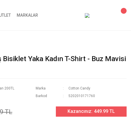
UTLET
MARKALAR
Bisiklet Yaka Kadın T-Shirt - Buz Mavisi
san 200TL
Marka
Cotton Candy
Barkod
5202010171760
9 TL
Kazancınız:
449.99 TL