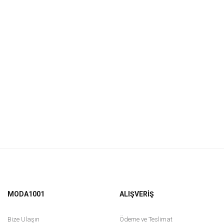
MODA1001
ALIŞVERİŞ
Bize Ulaşın
Ödeme ve Teslimat