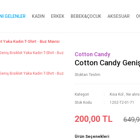
Nİ GELENLER
KADIN
ERKEK
BEBEK&ÇOCUK
AKSESUAR
O
t Yaka Kadın T-Shirt - Buz Mavisi
Cotton Candy
Cotton Candy Geniş 
Stoktan Teslim
Kategori
Kısa Kol
,
Ne alır
Stok Kodu
1202-T2-01-71
200,00 TL
649,9
Ürün Seçenekleri