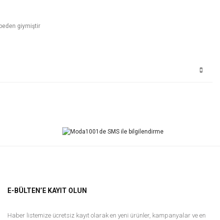
beden giymiştir
Bu ürüne ilk yorumu siz yapın!
Yorum Yaz
E-BÜLTEN’E KAYIT OLUN
Haber listemize ücretsiz kayıt olarak en yeni ürünler, kampanyalar ve en