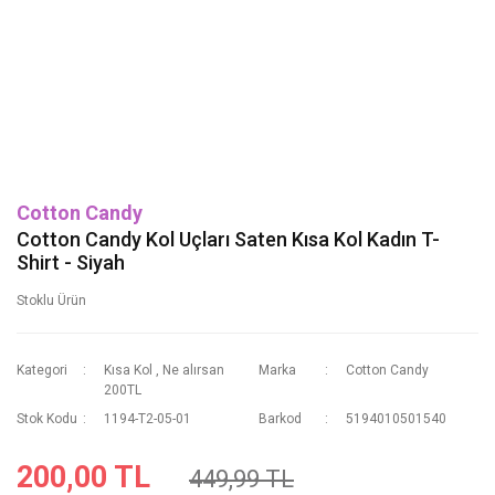
Cotton Candy
Cotton Candy Kol Uçları Saten Kısa Kol Kadın T-
Shirt - Siyah
Stoklu Ürün
Kategori
Kısa Kol
,
Ne alırsan
Marka
Cotton Candy
200TL
Stok Kodu
1194-T2-05-01
Barkod
5194010501540
200,00 TL
449,99 TL