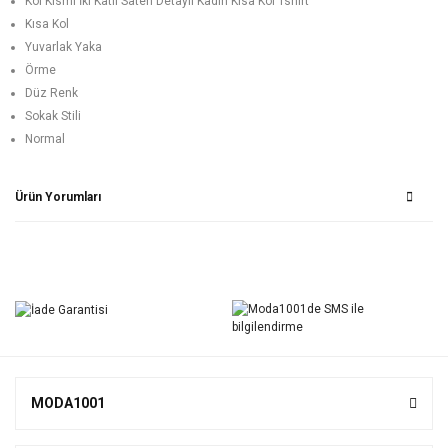
Kol Kısmı İki Katlı Saten Detaylı Kadın Kısa Kol Tshirt
Kısa Kol
Yuvarlak Yaka
Örme
Düz Renk
Sokak Stili
Normal
Ürün Yorumları
Bu ürüne ilk yorumu siz yapın!
Yorum Yaz
MODA1001