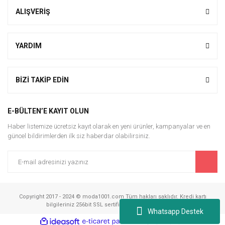
ALIŞVERİŞ
YARDIM
BİZİ TAKİP EDİN
E-BÜLTEN’E KAYIT OLUN
Haber listemize ücretsiz kayıt olarak en yeni ürünler, kampanyalar ve en
güncel bildirimlerden ilk siz haberdar olabilirsiniz.
Copyright 2017 - 2024 © moda1001.com Tüm hakları saklıdır. Kredi kartı
bilgileriniz 256bit SSL sertifikası ile korunmaktadır.
Whatsapp Destek
ile
ideasoft
e-