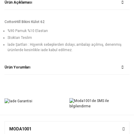
Ürün Açıklaması
CottonHill Bikini Külot 62
%90 Pamuk %10 Elastan
Stoktan Teslim
İade Şartları : Hijyenik sebeplerden dolayı; ambalajı açılmış, denenmiş
ürünlerde kesinlikle iade kabul edilmez.
Ürün Yorumları
Bu ürüne ilk yorumu siz yapın!
Yorum Yaz
MODA1001