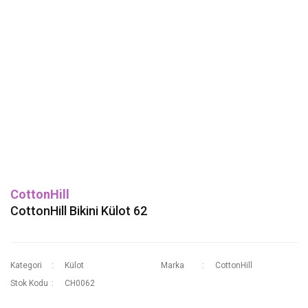
CottonHill
CottonHill Bikini Külot 62
Kategori
Külot
Marka
CottonHill
Stok Kodu
CH0062