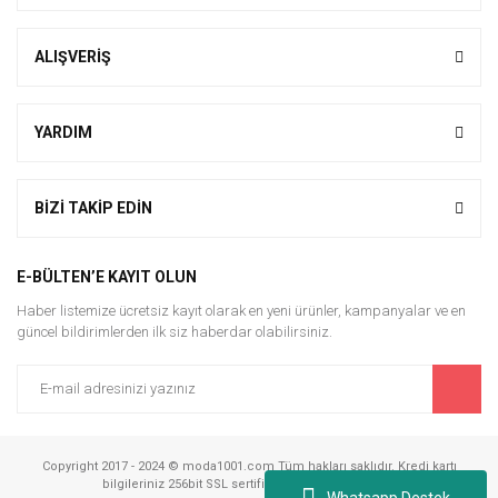
ALIŞVERİŞ
YARDIM
BİZİ TAKİP EDİN
E-BÜLTEN’E KAYIT OLUN
Haber listemize ücretsiz kayıt olarak en yeni ürünler, kampanyalar ve en
güncel bildirimlerden ilk siz haberdar olabilirsiniz.
Copyright 2017 - 2024 © moda1001.com Tüm hakları saklıdır. Kredi kartı
bilgileriniz 256bit SSL sertifikası ile korunmaktadır.
Whatsapp Destek