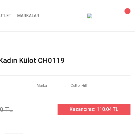
UTLET
MARKALAR
i Kadın Külot CH0119
Marka
CottonHill
9 TL
Kazancınız:
110.04 TL