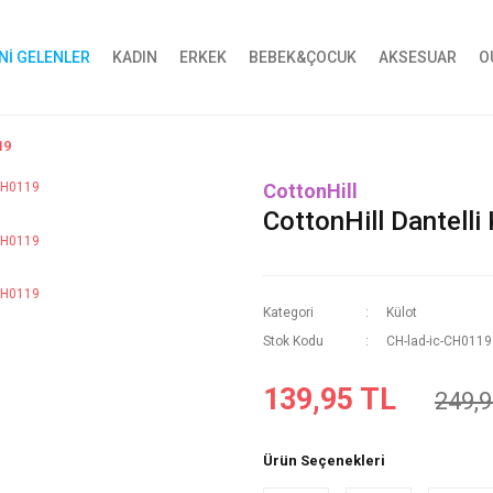
Nİ GELENLER
KADIN
ERKEK
BEBEK&ÇOCUK
AKSESUAR
O
19
CottonHill
CottonHill Dantell
Kategori
Külot
Stok Kodu
CH-lad-ic-CH0119
139,95 TL
249,9
Ürün Seçenekleri