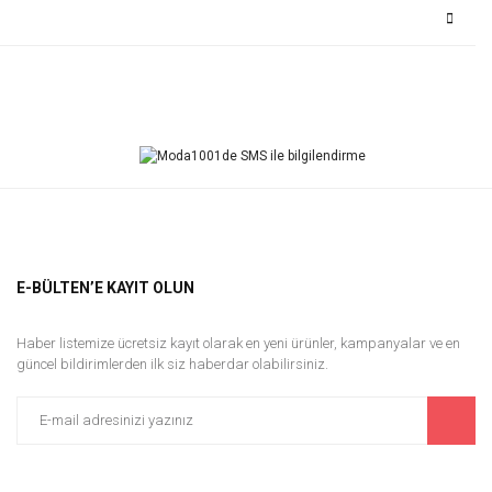
Bu ürüne ilk yorumu siz yapın!
Yorum Yaz
E-BÜLTEN’E KAYIT OLUN
Haber listemize ücretsiz kayıt olarak en yeni ürünler, kampanyalar ve en
güncel bildirimlerden ilk siz haberdar olabilirsiniz.