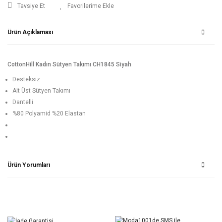
Tavsiye Et
Ürün Açıklaması
CottonHill Kadın Sütyen Takımı CH1845 Siyah
Desteksiz
Alt Üst Sütyen Takımı
Dantelli
%80 Polyamid %20 Elastan
Ürün Yorumları
Bu ürüne ilk yorumu siz yapın!