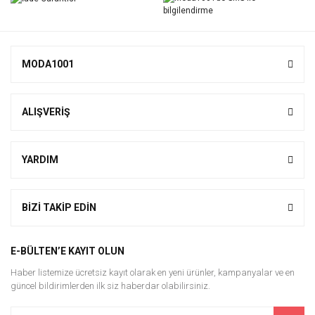
Yorum Yaz
MODA1001
ALIŞVERİŞ
YARDIM
BİZİ TAKİP EDİN
E-BÜLTEN’E KAYIT OLUN
Haber listemize ücretsiz kayıt olarak en yeni ürünler, kampanyalar ve en
güncel bildirimlerden ilk siz haberdar olabilirsiniz.