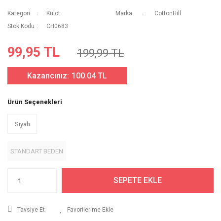
Kategori
Külot
Marka
CottonHill
Stok Kodu
CH0683
99,95 TL
199,99 TL
Kazancınız:
100.04 TL
Ürün Seçenekleri
Siyah
STANDART BEDEN
SEPETE EKLE
Tavsiye Et