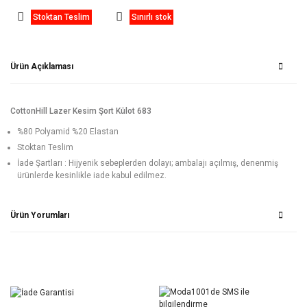
Stoktan Teslim
Sınırlı stok
Ürün Açıklaması
CottonHill Lazer Kesim Şort Külot 683
%80 Polyamid %20 Elastan
Stoktan Teslim
İade Şartları : Hijyenik sebeplerden dolayı; ambalajı açılmış, denenmiş
ürünlerde kesinlikle iade kabul edilmez.
Ürün Yorumları
Bu ürüne ilk yorumu siz yapın!
Yorum Yaz