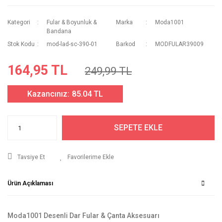
Kategori
Fular & Boyunluk &
Marka
Moda1001
Bandana
Stok Kodu
mod-lad-sc-390-01
Barkod
MODFULAR39009
164,95 TL
249,99 TL
Kazancınız:
85.04 TL
SEPETE EKLE
Tavsiye Et
Ürün Açıklaması
Moda1001 Desenli Dar Fular & Çanta Aksesuarı