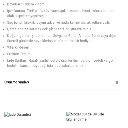
Boyutlar : 100cm x 4cm
İpek kumaş: Zarif pürüzsüz, yumuşak dokunma hissi, rahat ve nefes
alabilir ipekten yapılmıştır.
Saç bandı, bileklik, boyun atkısı ve hatta kemer olarak kullanılabilir.
Çantalarınıza sararak çok şık bir tarz oluşturabilirsiniz.
Doğum günleri, yıldönümleri, Sevgililer Günü, Anneler Günü veya diğer
önemli günlerde sevdiklerinize mükemmel bir hediye.
9 Farklı desen
Stoktan Teslim
İade Şartları : Hatalı, yanlış, defolu ürünler dışında ürün bedeli kargo
bedelini karşılamayacağı için iade kabul edilmez.
Ürün Yorumları
Bu ürüne ilk yorumu siz yapın!
Yorum Yaz