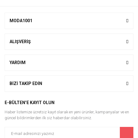
MODA1001
ALIŞVERİŞ
YARDIM
BİZİ TAKİP EDİN
E-BÜLTEN’E KAYIT OLUN
Haber listemize ücretsiz kayıt olarak en yeni ürünler, kampanyalar ve en
güncel bildirimlerden ilk siz haberdar olabilirsiniz.