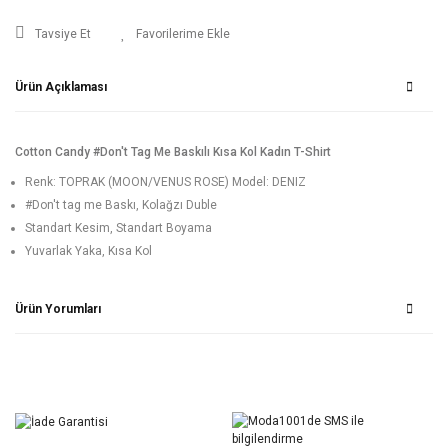
Tavsiye Et
Ürün Açıklaması
Cotton Candy #Don't Tag Me Baskılı Kısa Kol Kadın T-Shirt
Renk: TOPRAK (MOON/VENUS ROSE) Model: DENIZ
#Don't tag me Baskı, Kolağzı Duble
Standart Kesim, Standart Boyama
Yuvarlak Yaka, Kısa Kol
Ürün Yorumları
Bu ürüne ilk yorumu siz yapın!
Yorum Yaz