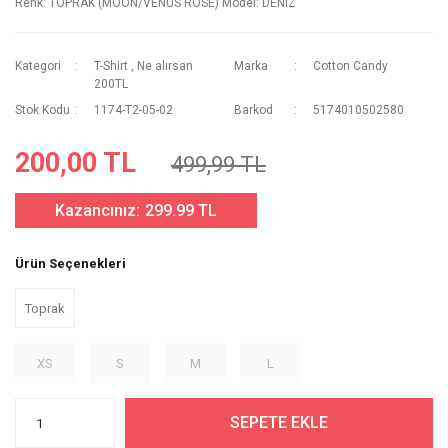
Renk: TOPRAK (MOON/VENUS ROSE) Model: DENIZ
Kategori
T-Shirt
,
Ne alırsan
Marka
Cotton Candy
200TL
Stok Kodu
1174-T2-05-02
Barkod
5174010502580
200,00 TL
499,99 TL
Kazancınız:
299.99 TL
Ürün Seçenekleri
Toprak
XS
S
M
L
SEPETE EKLE