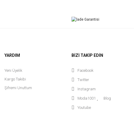
YARDIM
BİZİ TAKİP EDİN
Yeni Üyelik
Facebook
Kargo Takibi
Twitter
Şifremi Unuttum
Instagram
Moda1001
Blog
Youtube