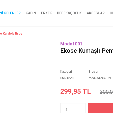
Nİ GELENLER
KADIN
ERKEK
BEBEK&ÇOCUK
AKSESUAR
O
e Kurdela Broş
Moda1001
Ekose Kumaşlı Pem
Kategori
Broşlar
Stok Kodu
mod-lad-brs-009
299,95 TL
399,9