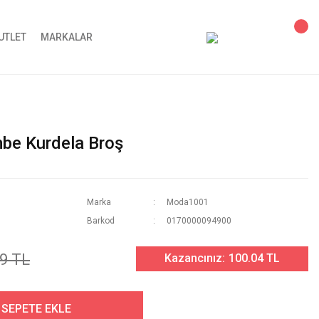
UTLET
MARKALAR
be Kurdela Broş
Marka
Moda1001
Barkod
0170000094900
9 TL
Kazancınız:
100.04 TL
SEPETE EKLE