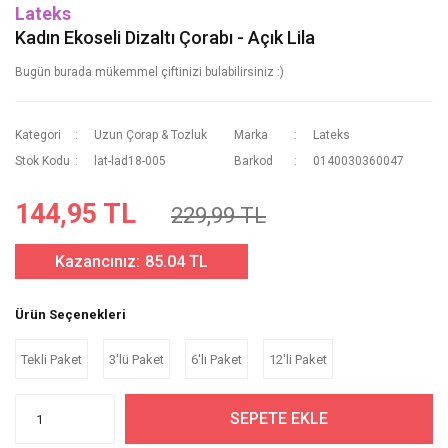
Lateks
Kadın Ekoseli Dizaltı Çorabı - Açık Lila
Bugün burada mükemmel çiftinizi bulabilirsiniz :)
Kategori
Uzun Çorap & Tozluk
Marka
Lateks
Stok Kodu
lat-lad18-005
Barkod
0140030360047
144,95 TL
229,99 TL
Kazancınız:
85.04 TL
Ürün Seçenekleri
Tekli Paket
3'lü Paket
6'lı Paket
12'li Paket
SEPETE EKLE