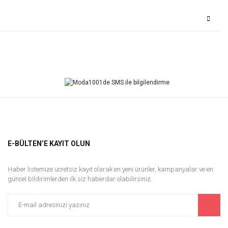
Bu ürüne ilk yorumu siz yapın!
Yorum Yaz
E-BÜLTEN’E KAYIT OLUN
Haber listemize ücretsiz kayıt olarak en yeni ürünler, kampanyalar ve en
güncel bildirimlerden ilk siz haberdar olabilirsiniz.