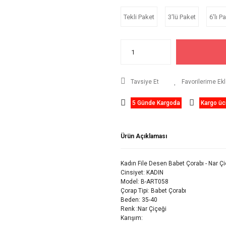
Tekli Paket
3'lü Paket
6'lı P
Tavsiye Et
5 Günde Kargoda
Kargo ücr
Ürün Açıklaması
Kadın File Desen Babet Çorabı - Nar Ç
Cinsiyet: KADIN
Model: B-ART058
Çorap Tipi: Babet Çorabı
Beden: 35-40
Renk :Nar Çiçeği
Karışım: