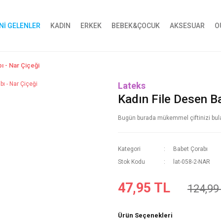
Nİ GELENLER
KADIN
ERKEK
BEBEK&ÇOCUK
AKSESUAR
O
ı - Nar Çiçeği
Lateks
Kadın File Desen Ba
Bugün burada mükemmel çiftinizi bulabi
Kategori
Babet Çorabı
Stok Kodu
lat-058-2-NAR
47,95 TL
124,99
Ürün Seçenekleri