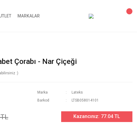
UTLET
MARKALAR
bet Çorabı - Nar Çiçeği
lirsiniz :)
Marka
Lateks
Barkod
LTSB058014101
 TL
Kazancınız:
77.04 TL