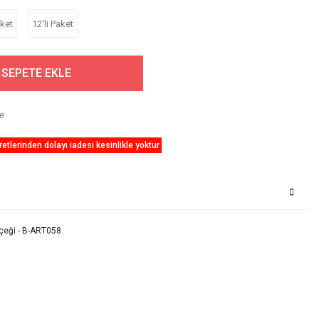
aket
12'li Paket
SEPETE EKLE
etlerinden dolayı iadesi kesinlikle yoktur
içeği - B-ART058