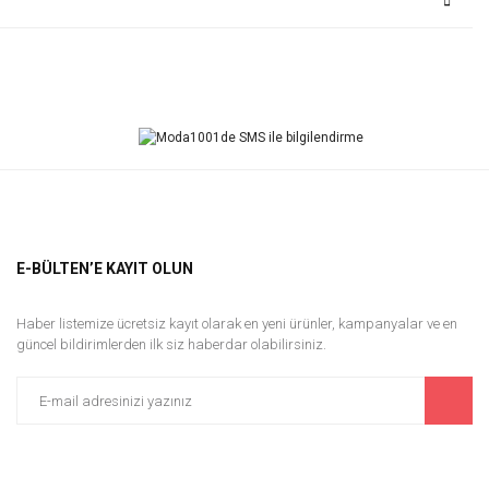
Bu ürüne ilk yorumu siz yapın!
Yorum Yaz
E-BÜLTEN’E KAYIT OLUN
Haber listemize ücretsiz kayıt olarak en yeni ürünler, kampanyalar ve en
güncel bildirimlerden ilk siz haberdar olabilirsiniz.