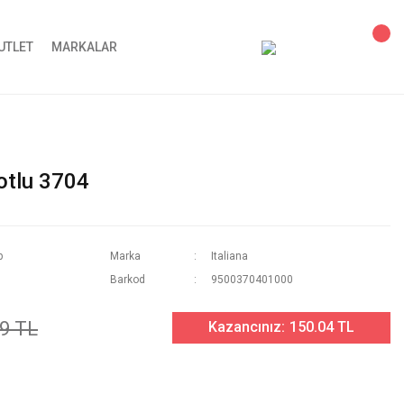
UTLET
MARKALAR
otlu 3704
p
Marka
Italiana
Barkod
9500370401000
9 TL
Kazancınız:
150.04 TL