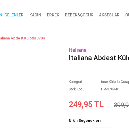
Nİ GELENLER
KADIN
ERKEK
BEBEK&ÇOCUK
AKSESUAR
O
taliana Abdest Külotlu 3704
Italiana
Italiana Abdest Kül
Kategori
İnce Külotlu Çora
Stok Kodu
ITA-3704-01
249,95 TL
399,9
Ürün Seçenekleri