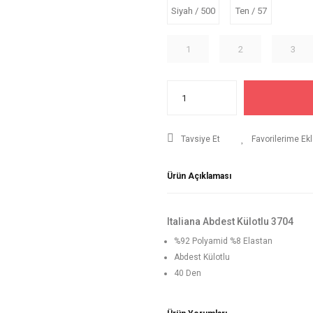
Siyah / 500
Ten / 57
1
2
3
Tavsiye Et
Ürün Açıklaması
Italiana Abdest Külotlu 3704
%92 Polyamid %8 Elastan
Abdest Külotlu
40 Den