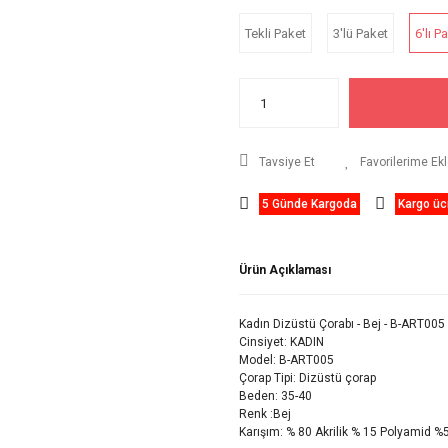
Tekli Paket
3'lü Paket
6'lı P
Tavsiye Et
5 Günde Kargoda
Kargo ücr
Ürün Açıklaması
Kadın Dizüstü Çorabı - Bej - B-ART005
Cinsiyet: KADIN
Model: B-ART005
Çorap Tipi: Dizüstü çorap
Beden: 35-40
Renk :Bej
Karışım: % 80 Akrilik % 15 Polyamid %