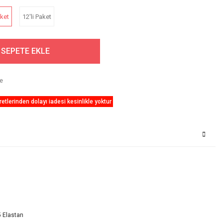
aket
12'li Paket
SEPETE EKLE
etlerinden dolayı iadesi kesinlikle yoktur
5 Elastan