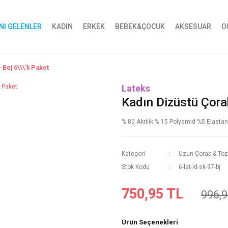
Nİ GELENLER
KADIN
ERKEK
BEBEK&ÇOCUK
AKSESUAR
O
Bej 6\\\'lı Paket
Lateks
Kadın Dizüstü Çorabı
% 80 Akrilik % 15 Polyamid %5 Elastan
Kategori
Uzun Çorap & Toz
Stok Kodu
6-lat-ld-sk-97-bj
750,95 TL
996,9
Ürün Seçenekleri