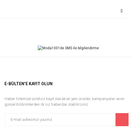
Bu ürüne ilk yorumu siz yapın!
Yorum Yaz
E-BÜLTEN’E KAYIT OLUN
Haber listemize ücretsiz kayıt olarak en yeni ürünler, kampanyalar ve en
güncel bildirimlerden ilk siz haberdar olabilirsiniz.