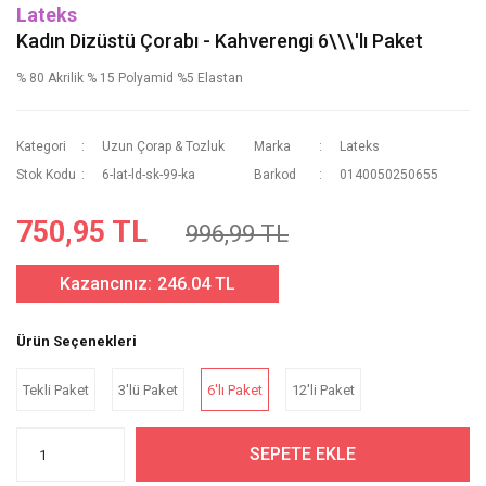
Lateks
Kadın Dizüstü Çorabı - Kahverengi 6\\\'lı Paket
% 80 Akrilik % 15 Polyamid %5 Elastan
Kategori
Uzun Çorap & Tozluk
Marka
Lateks
Stok Kodu
6-lat-ld-sk-99-ka
Barkod
0140050250655
750,95 TL
996,99 TL
Kazancınız:
246.04 TL
Ürün Seçenekleri
Tekli Paket
3'lü Paket
6'lı Paket
12'li Paket
SEPETE EKLE