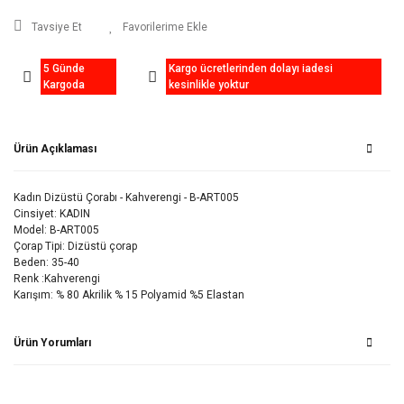
Tavsiye Et
5 Günde
Kargo ücretlerinden dolayı iadesi
Kargoda
kesinlikle yoktur
Ürün Açıklaması
Kadın Dizüstü Çorabı - Kahverengi - B-ART005
Cinsiyet: KADIN
Model: B-ART005
Çorap Tipi: Dizüstü çorap
Beden: 35-40
Renk :Kahverengi
Karışım: % 80 Akrilik % 15 Polyamid %5 Elastan
Ürün Yorumları
Bu ürüne ilk yorumu siz yapın!