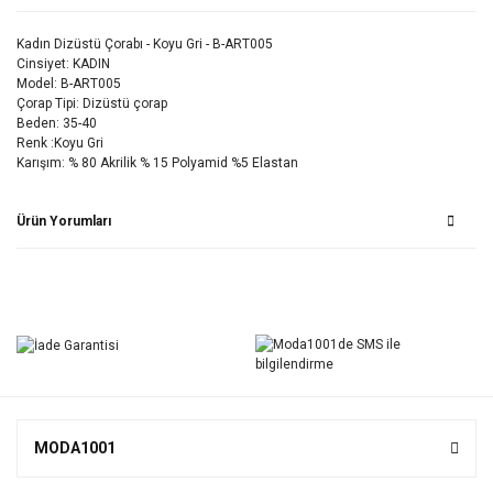
Kadın Dizüstü Çorabı - Koyu Gri - B-ART005
Cinsiyet: KADIN
Model: B-ART005
Çorap Tipi: Dizüstü çorap
Beden: 35-40
Renk :Koyu Gri
Karışım: % 80 Akrilik % 15 Polyamid %5 Elastan
Ürün Yorumları
Bu ürüne ilk yorumu siz yapın!
Yorum Yaz
MODA1001