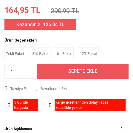
164,95 TL
290,99 TL
Kazancınız:
126.04 TL
Ürün Seçenekleri
Tekli Paket
3'lü Paket
6'lı Paket
12'li Paket
SEPETE EKLE
Tavsiye Et
5 Günde
Kargo ücretlerinden dolayı iadesi
Kargoda
kesinlikle yoktur
Ürün Açıklaması