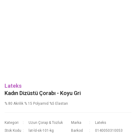
Lateks
Kadın Dizüstü Çorabı - Koyu Gri
% 80 Akrilik % 15 Polyamid %5 Elastan
Kategori
Uzun Çorap & Tozluk
Marka
Lateks
Stok Kodu
lat-ld-sk-101-kg
Barkod
0140050310053