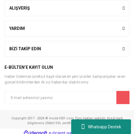
ALIŞVERİŞ
YARDIM
BİZİ TAKİP EDİN
E-BÜLTEN’E KAYIT OLUN
Haber listemize ücretsiz kayıt olarak en yeni ürünler, kampanyalar ve en
güncel bildirimlerden ilk siz haberdar olabilirsiniz.
Copyright 2017 - 2024 © moda1001.com Tüm hakları saklıdır. Kredi kartı
bilgileriniz 256bit SSL sertifikası ile korunmaktadır.
Whatsapp Destek
ile
ideasoft
e-