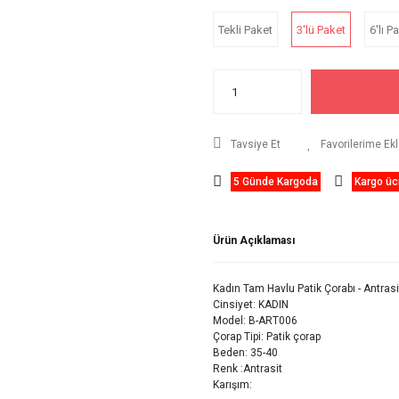
Tekli Paket
3'lü Paket
6'lı P
Tavsiye Et
5 Günde Kargoda
Kargo ücr
Ürün Açıklaması
Kadın Tam Havlu Patik Çorabı - Antras
Cinsiyet: KADIN
Model: B-ART006
Çorap Tipi: Patik çorap
Beden: 35-40
Renk :Antrasit
Karışım: