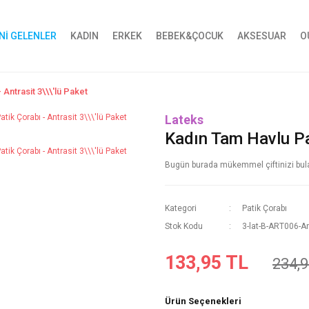
Nİ GELENLER
KADIN
ERKEK
BEBEK&ÇOCUK
AKSESUAR
O
 Antrasit 3\\\'lü Paket
Lateks
Kadın Tam Havlu Pat
Bugün burada mükemmel çiftinizi bulabi
Kategori
Patik Çorabı
Stok Kodu
3-lat-B-ART006-A
133,95 TL
234,9
Ürün Seçenekleri