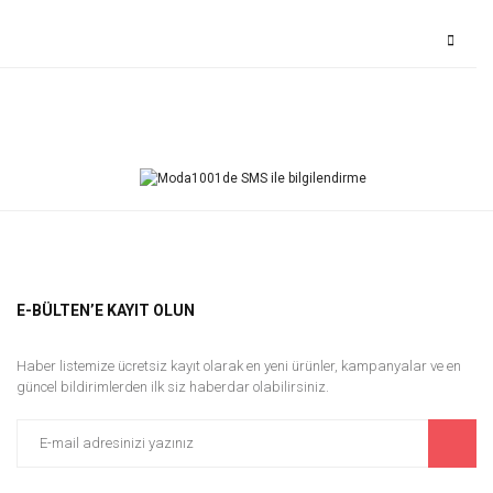
Bu ürüne ilk yorumu siz yapın!
Yorum Yaz
E-BÜLTEN’E KAYIT OLUN
Haber listemize ücretsiz kayıt olarak en yeni ürünler, kampanyalar ve en
güncel bildirimlerden ilk siz haberdar olabilirsiniz.