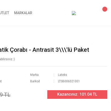
UTLET
MARKALAR
ik Çorabı - Antrasit 3\\\'lü Paket
lirsiniz :)
Marka
Lateks
nt
Barkod
LTSB006021001
9 TL
Kazancınız:
101.04 TL