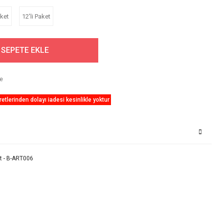
aket
12'li Paket
SEPETE EKLE
etlerinden dolayı iadesi kesinlikle yoktur
it - B-ART006