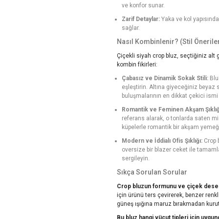
ve konfor sunar.
Zarif Detaylar:
Yaka ve kol yapısında
sağlar.
Nasıl Kombinlenir? (Stil Öneriler
Çiçekli siyah crop bluz, seçtiğiniz alt
kombin fikirleri:
Çabasız ve Dinamik Sokak Stili:
Blu
eşleştirin. Altına giyeceğiniz beya
buluşmalarının en dikkat çekici ismi
Romantik ve Feminen Akşam Şıklığ
referans alarak, o tonlarda saten mid
küpelerle romantik bir akşam yemeğ
Modern ve İddialı Ofis Şıklığı:
Crop 
oversize bir blazer ceket ile tamam
sergileyin.
Sıkça Sorulan Sorular
Crop bluzun formunu ve çiçek desenler
için ürünü ters çevirerek, benzer ren
güneş ışığına maruz bırakmadan kurutm
Bu bluz hangi vücut tipleri için uygun