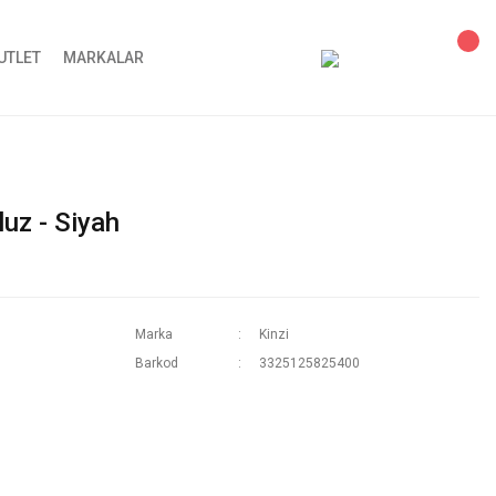
UTLET
MARKALAR
luz - Siyah
Marka
Kinzi
Barkod
3325125825400