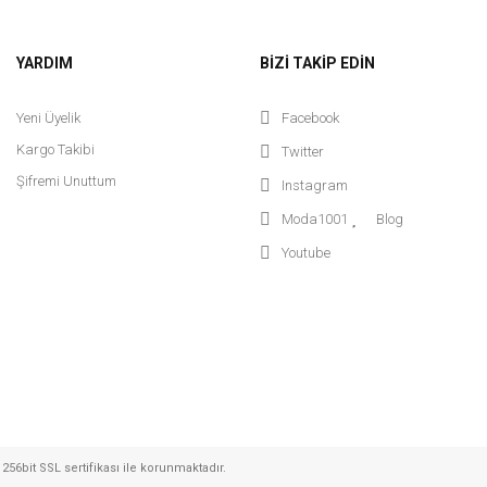
YARDIM
BİZİ TAKİP EDİN
Yeni Üyelik
Facebook
Kargo Takibi
Twitter
Şifremi Unuttum
Instagram
Moda1001
Blog
 Bluz - Beyaz
Youtube
 TL
Mistix
Misti
Mistix Dantel Detaylı Beyaz Şort Etek - Beyaz
724,95 TL
256bit SSL sertifikası ile korunmaktadır.