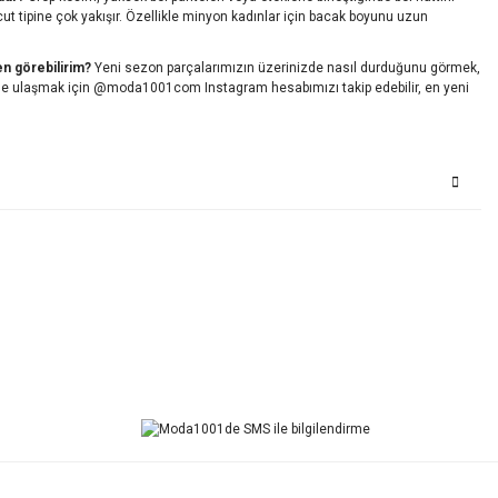
t tipine çok yakışır. Özellikle minyon kadınlar için bacak boyunu uzun
en görebilirim?
Yeni sezon parçalarımızın üzerinizde nasıl durduğunu görmek,
rine ulaşmak için @moda1001com Instagram hesabımızı takip edebilir, en yeni
Bu ürüne ilk yorumu siz yapın!
Yorum Yaz
İ