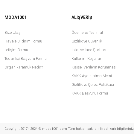
MODA1001
ALIŞVERİŞ
Bize Ulaşın
Ödeme ve Teslimat
Havale Bildirim Formu
Gizlilik ve Güvenlik
İletişim Formu
İptal ve İade Şartları
Tedarikçi Başvuru Formu
Kullanım Koşulları
Kinzi
Organik Pamuk Nedir?
Kişisel Verilerin Korunması
Kinzi Çiçekli Crop
KVKK Aydınlatma Metni
669,95
Gizlilik ve Çerez Politikası
KVKK Başvuru Formu
Kinzi
Kinzi Yüksek Yaka Organze Verev Bluz - Siyah
859,95 TL
Copyright 2017 - 2024 © moda1001.com Tüm hakları saklıdır. Kredi kartı bilgileriniz 