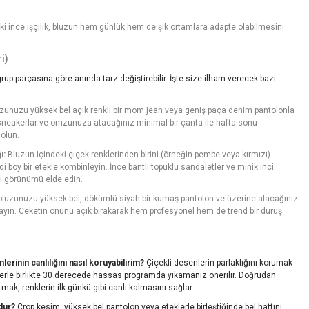
ki ince işçilik, bluzun hem günlük hem de şık ortamlara adapte olabilmesini
i)
 grup parçasına göre anında tarz değiştirebilir. İşte size ilham verecek bazı
zunuzu yüksek bel açık renkli bir mom jean veya geniş paça denim pantolonla
z sneakerlar ve omzunuza atacağınız minimal bir çanta ile hafta sonu
 olun.
ı:
Bluzun içindeki çiçek renklerinden birini (örneğin pembe veya kırmızı)
i boy bir etekle kombinleyin. İnce bantlı topuklu sandaletler ve minik inci
i görünümü elde edin.
bluzunuzu yüksek bel, dökümlü siyah bir kumaş pantolon ve üzerine alacağınız
layın. Ceketin önünü açık bırakarak hem profesyonel hem de trend bir duruş
inin canlılığını nasıl koruyabilirim?
Çiçekli desenlerin parlaklığını korumak
klerle birlikte 30 derecede hassas programda yıkamanız önerilir. Doğrudan
ak, renklerin ilk günkü gibi canlı kalmasını sağlar.
dur?
Crop kesim, yüksek bel pantolon veya eteklerle birleştiğinde bel hattını