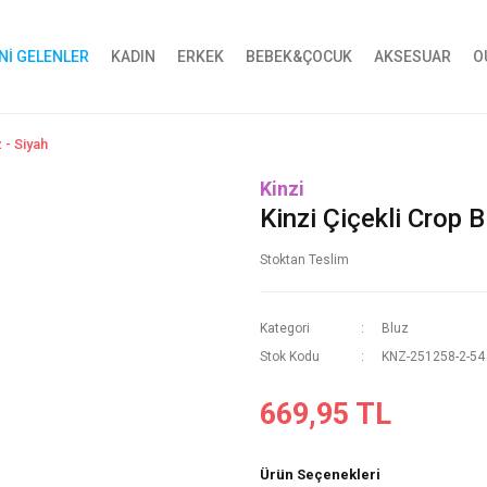
Nİ GELENLER
KADIN
ERKEK
BEBEK&ÇOCUK
AKSESUAR
O
 - Siyah
Kinzi
Kinzi Çiçekli Crop B
Stoktan Teslim
Kategori
Bluz
Stok Kodu
KNZ-251258-2-54
669,95 TL
Ürün Seçenekleri