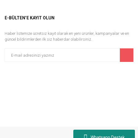
E-BÜLTEN’E KAYIT OLUN
Haber listemize ücretsiz kayıt olarak en yeni ürünler, kampanyalar ve en
güncel bildirimlerden ilk siz haberdar olabilirsiniz.
Mistix
x Dantel Detaylı Siyah Şort Etek - Siyah
724,95 TL
Whatsapp Destek