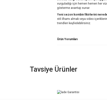
vurguladığı için hemen hemen her vücu
gösterme avantajı sunar.
Yeni sezon kombin fikirlerini nered
stil ilhamı almak veya video içerikle
trendleri keşfedebilirsiniz.
Ürün Yorumları
Tavsiye Ürünler
YENİ
YEN