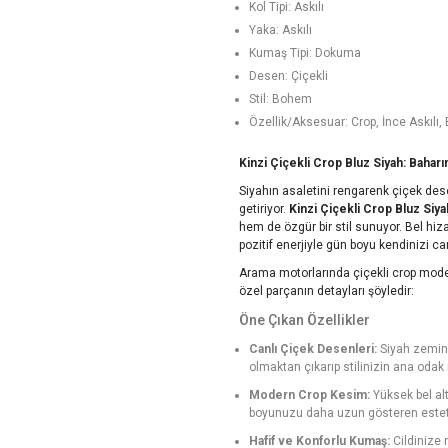
Kol Tipi: Askılı
Yaka: Askılı
Kumaş Tipi: Dokuma
Desen: Çiçekli
Stil: Bohem
Özellik/Aksesuar: Crop, İnce Askılı,
Kinzi Çiçekli Crop Bluz Siyah: Bahar
Siyahın asaletini rengarenk çiçek des
getiriyor.
Kinzi Çiçekli Crop Bluz Siya
hem de özgür bir stil sunuyor. Bel hi
pozitif enerjiyle gün boyu kendinizi ca
Arama motorlarında çiçekli crop modell
özel parçanın detayları şöyledir:
Öne Çıkan Özellikler
Canlı Çiçek Desenleri:
Siyah zemin ü
olmaktan çıkarıp stilinizin ana odak n
Modern Crop Kesim:
Yüksek bel al
boyunuzu daha uzun gösteren estetik 
Hafif ve Konforlu Kumaş:
Cildinize 