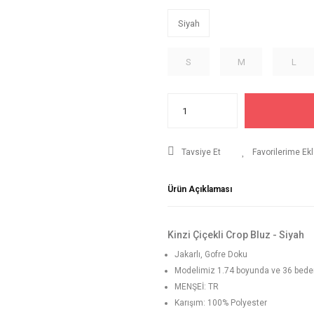
Siyah
S
M
L
Tavsiye Et
Ürün Açıklaması
Kinzi Çiçekli Crop Bluz - Siyah
Jakarlı, Gofre Doku
Modelimiz 1.74 boyunda ve 36 beden g
MENŞEİ: TR
Karışım: 100% Polyester