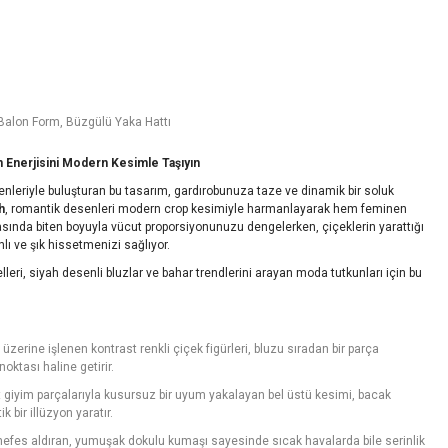
 Balon Form, Büzgülü Yaka Hattı
ın Enerjisini Modern Kesimle Taşıyın
enleriyle buluşturan bu tasarım, gardırobunuza taze ve dinamik bir soluk
h
, romantik desenleri modern crop kesimiyle harmanlayarak hem feminen
zasında biten boyuyla vücut proporsiyonunuzu dengelerken, çiçeklerin yarattığı
nlı ve şık hissetmenizi sağlıyor.
eri, siyah desenli bluzlar ve bahar trendlerini arayan moda tutkunları için bu
zerine işlenen kontrast renkli çiçek figürleri, bluzu sıradan bir parça
oktası haline getirir.
t giyim parçalarıyla kusursuz bir uyum yakalayan bel üstü kesimi, bacak
bir illüzyon yaratır.
nefes aldıran, yumuşak dokulu kumaşı sayesinde sıcak havalarda bile serinlik