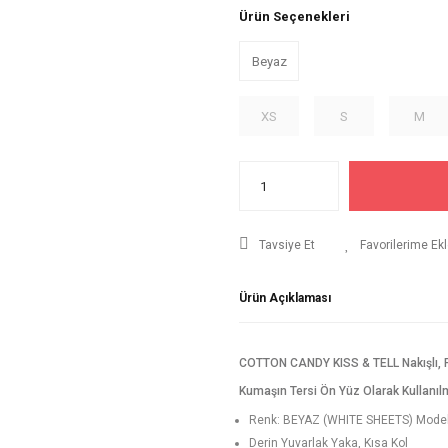
Ürün Seçenekleri
Beyaz
XS
S
M
Tavsiye Et
Ürün Açıklaması
COTTON CANDY KISS & TELL Nakışlı, Fl
Kumaşın Tersi Ön Yüz Olarak Kullanılmı
Renk: BEYAZ (WHITE SHEETS) Model
Derin Yuvarlak Yaka, Kısa Kol