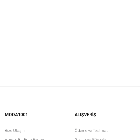
MODA1001
ALIŞVERİŞ
Bize Ulaşın
Ödeme ve Teslimat
Havale Bildirim Formu
Gizlilik ve Güvenlik