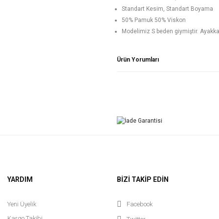
Standart Kesim, Standart Boyama
50% Pamuk 50% Viskon
Modelimiz S beden giymiştir. Ayakkabı
Ürün Yorumları
YARDIM
BİZİ TAKİP EDİN
Yeni Üyelik
Facebook
Kargo Takibi