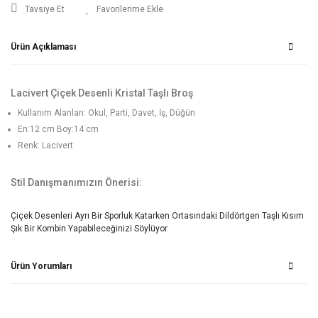
Tavsiye Et
Ürün Açıklaması
Lacivert Çiçek Desenli Kristal Taşlı Broş
Kullanım Alanları: Okul, Parti, Davet, İş, Düğün
En:12 cm Boy:14 cm
Renk: Lacivert
Stil Danışmanımızın Önerisi:
Çiçek Desenleri Ayrı Bir Sporluk Katarken Ortasındaki Dildörtgen Taşlı Kısım
Şık Bir Kombin Yapabileceğinizi Söylüyor
Ürün Yorumları
Bu ürüne ilk yorumu siz yapın!