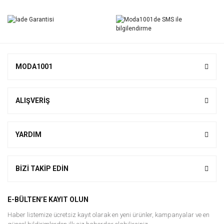
Yorum Yaz
MODA1001
ALIŞVERİŞ
YARDIM
BİZİ TAKİP EDİN
E-BÜLTEN’E KAYIT OLUN
Haber listemize ücretsiz kayıt olarak en yeni ürünler, kampanyalar ve en