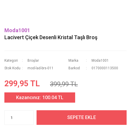
Moda1001
Lacivert Çiçek Desenli Kristal Taşlı Broş
Kategori
Broşlar
Marka
Moda1001
Stok Kodu
mod-lad-brs-011
Barkod
0170000113500
299,95 TL
399,99 TL
Kazancınız:
100.04 TL
SEPETE EKLE