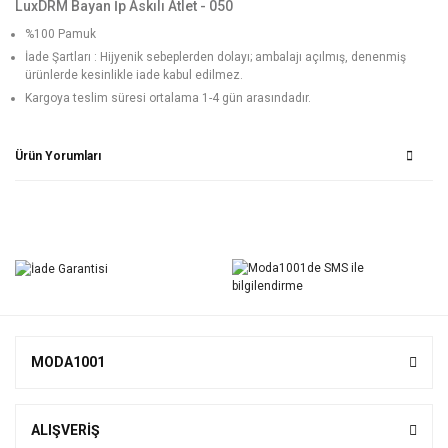
LuxDRM Bayan İp Askılı Atlet - 050
%100 Pamuk
İade Şartları : Hijyenik sebeplerden dolayı; ambalajı açılmış, denenmiş
ürünlerde kesinlikle iade kabul edilmez.
Kargoya teslim süresi ortalama 1-4 gün arasındadır.
Ürün Yorumları
Bu ürüne ilk yorumu siz yapın!
Yorum Yaz
MODA1001
ALIŞVERİŞ