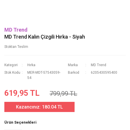
MD Trend
MD Trend Kalın Çizgili Hırka - Siyah
Stoktan Teslim
Kategori
Hırka
Marka
MD Trend
Stok Kodu
MER-MDT-57543059-
Barkod
6205430595400
54
619,95 TL
799,99 TL
Kazancınız:
180.04 TL
Ürün Seçenekleri