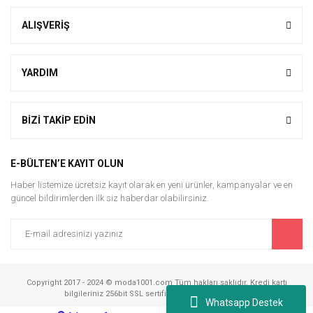
ALIŞVERİŞ
YARDIM
BİZİ TAKİP EDİN
E-BÜLTEN’E KAYIT OLUN
Haber listemize ücretsiz kayıt olarak en yeni ürünler, kampanyalar ve en
güncel bildirimlerden ilk siz haberdar olabilirsiniz.
Copyright 2017 - 2024 © moda1001.com Tüm hakları saklıdır. Kredi kartı
bilgileriniz 256bit SSL sertifikası ile korunmaktadır.
Whatsapp Destek