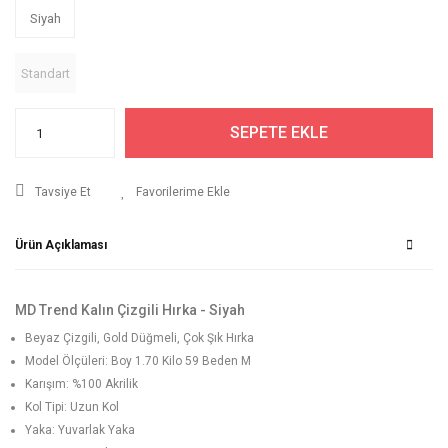
Siyah
Standart
SEPETE EKLE
Tavsiye Et
Ürün Açıklaması
MD Trend Kalın Çizgili Hırka - Siyah
Beyaz Çizgili, Gold Düğmeli, Çok Şık Hırka
Model Ölçüleri: Boy 1.70 Kilo 59 Beden M
Karışım: %100 Akrilik
Kol Tipi: Uzun Kol
Yaka: Yuvarlak Yaka