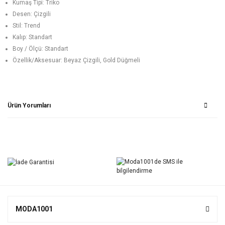
Kumaş Tipi: Triko
Desen: Çizgili
Stil: Trend
Kalıp: Standart
Boy / Ölçü: Standart
Özellik/Aksesuar: Beyaz Çizgili, Gold Düğmeli
Ürün Yorumları
Bu ürüne ilk yorumu siz yapın!
Yorum Yaz
MODA1001