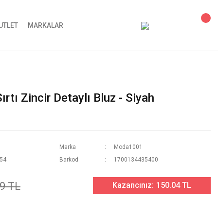
UTLET
MARKALAR
tı Zincir Detaylı Bluz - Siyah
Marka
Moda1001
54
Barkod
1700134435400
9 TL
Kazancınız:
150.04 TL