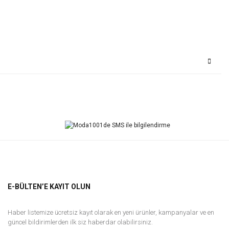
Bu ürüne ilk yorumu siz yapın!
Yorum Yaz
E-BÜLTEN’E KAYIT OLUN
Haber listemize ücretsiz kayıt olarak en yeni ürünler, kampanyalar ve en
güncel bildirimlerden ilk siz haberdar olabilirsiniz.