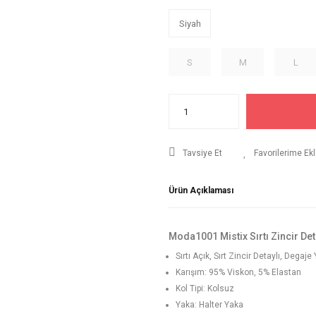
Siyah
S
M
L
Tavsiye Et
Ürün Açıklaması
Moda1001 Mistix Sırtı Zincir Det
Sırtı Açık, Sırt Zincir Detaylı, Degaj
Karışım: 95% Viskon, 5% Elastan
Kol Tipi: Kolsuz
Yaka: Halter Yaka