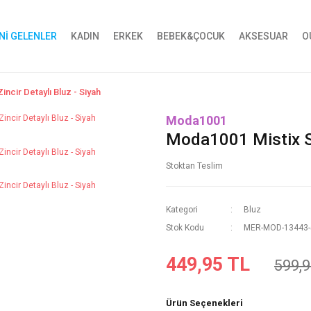
Nİ GELENLER
KADIN
ERKEK
BEBEK&ÇOCUK
AKSESUAR
O
incir Detaylı Bluz - Siyah
Moda1001
Moda1001 Mistix Sır
Stoktan Teslim
Kategori
Bluz
Stok Kodu
MER-MOD-13443-
449,95 TL
599,9
Ürün Seçenekleri