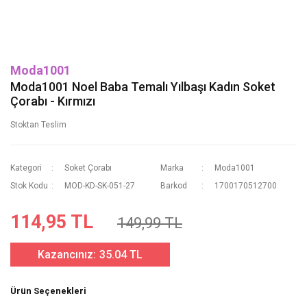
Moda1001
Moda1001 Noel Baba Temalı Yılbaşı Kadın Soket
Çorabı - Kırmızı
Stoktan Teslim
Kategori
Soket Çorabı
Marka
Moda1001
Stok Kodu
MOD-KD-SK-051-27
Barkod
1700170512700
114,95 TL
149,99 TL
Kazancınız:
35.04 TL
Ürün Seçenekleri