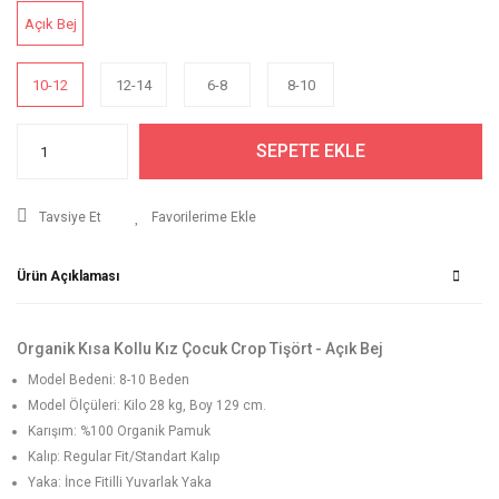
Açık Bej
10-12
12-14
6-8
8-10
SEPETE EKLE
Tavsiye Et
Ürün Açıklaması
Organik Kısa Kollu Kız Çocuk Crop Tişört - Açık Bej
Model Bedeni: 8-10 Beden
Model Ölçüleri: Kilo 28 kg, Boy 129 cm.
Karışım: %100 Organik Pamuk
Kalıp: Regular Fit/Standart Kalıp
Yaka: İnce Fitilli Yuvarlak Yaka