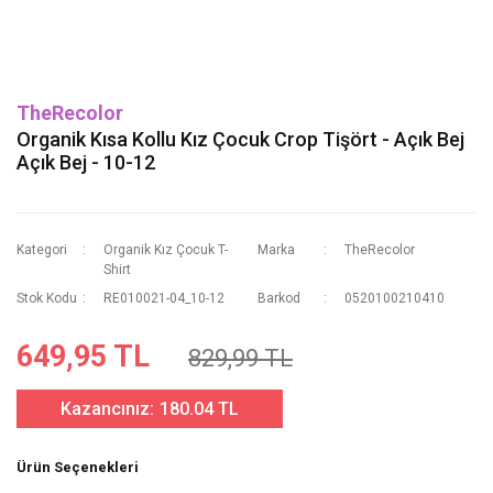
TheRecolor
Organik Kısa Kollu Kız Çocuk Crop Tişört - Açık Bej
Açık Bej - 10-12
Kategori
Organik Kız Çocuk T-
Marka
TheRecolor
Shirt
Stok Kodu
RE010021-04_10-12
Barkod
0520100210410
649,95 TL
829,99 TL
Kazancınız:
180.04 TL
Ürün Seçenekleri