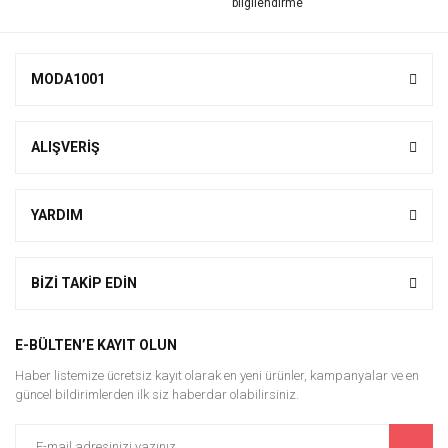
MODA1001
ALIŞVERİŞ
YARDIM
BİZİ TAKİP EDİN
E-BÜLTEN’E KAYIT OLUN
Haber listemize ücretsiz kayıt olarak en yeni ürünler, kampanyalar ve en
güncel bildirimlerden ilk siz haberdar olabilirsiniz.