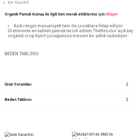
Kol: Kısa Kol
Organik Pamuk Kumaş ile ilgili tüm merak ettikleriniz için
tıklayın
Açık rengin masumiyeti tam da çocuklara hitap ediyor.
Üretiminde en kaliteli pamuk tercih edilen TheRecolor açık bej
organik crop tişört çocuğunuza masum bir şıklık vadediyor.
BEDEN TABLOSU
Ürün Yorumları
Beden Tablosu
Bu ürüne ilk yorumu siz yapın!
Yorum Yaz