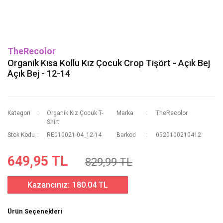
TheRecolor
Organik Kısa Kollu Kız Çocuk Crop Tişört - Açık Bej
Açık Bej - 12-14
Kategori
Organik Kız Çocuk T-
Marka
TheRecolor
Shirt
Stok Kodu
RE010021-04_12-14
Barkod
0520100210412
649,95 TL
829,99 TL
Kazancınız:
180.04 TL
Ürün Seçenekleri