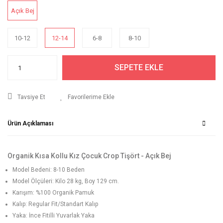
Açık Bej
10-12
12-14
6-8
8-10
SEPETE EKLE
Tavsiye Et
Ürün Açıklaması
Organik Kısa Kollu Kız Çocuk Crop Tişört - Açık Bej
Model Bedeni: 8-10 Beden
Model Ölçüleri: Kilo 28 kg, Boy 129 cm.
Karışım: %100 Organik Pamuk
Kalıp: Regular Fit/Standart Kalıp
Yaka: İnce Fitilli Yuvarlak Yaka