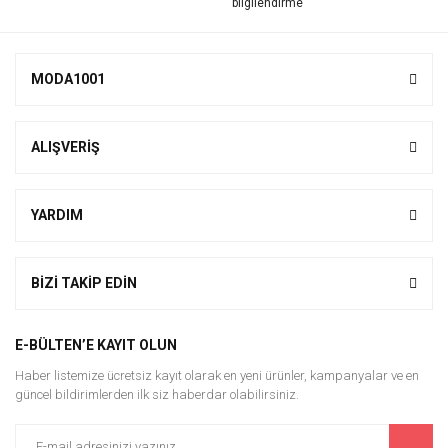
MODA1001
ALIŞVERİŞ
YARDIM
BİZİ TAKİP EDİN
E-BÜLTEN’E KAYIT OLUN
Haber listemize ücretsiz kayıt olarak en yeni ürünler, kampanyalar ve en
güncel bildirimlerden ilk siz haberdar olabilirsiniz.