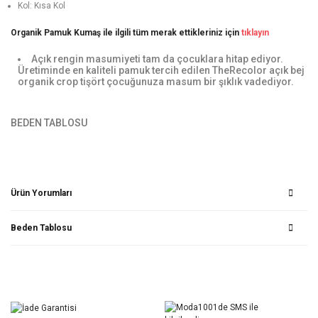
Kol: Kısa Kol
Organik Pamuk Kumaş ile ilgili tüm merak ettikleriniz için
tıklayın
Açık rengin masumiyeti tam da çocuklara hitap ediyor.
Üretiminde en kaliteli pamuk tercih edilen TheRecolor açık bej
organik crop tişört çocuğunuza masum bir şıklık vadediyor.
BEDEN TABLOSU
Ürün Yorumları
Beden Tablosu
Bu ürüne ilk yorumu siz yapın!
Yorum Yaz