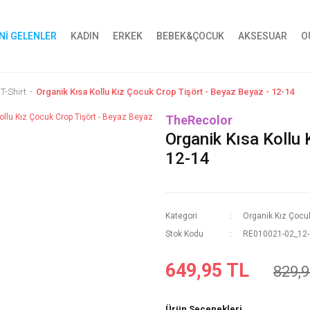
Nİ GELENLER
KADIN
ERKEK
BEBEK&ÇOCUK
AKSESUAR
O
T-Shirt
Organik Kısa Kollu Kız Çocuk Crop Tişört - Beyaz Beyaz - 12-14
TheRecolor
Organik Kısa Kollu 
12-14
Kategori
Organik Kız Çocuk
Stok Kodu
RE010021-02_12
649,95 TL
829,9
Ürün Seçenekleri