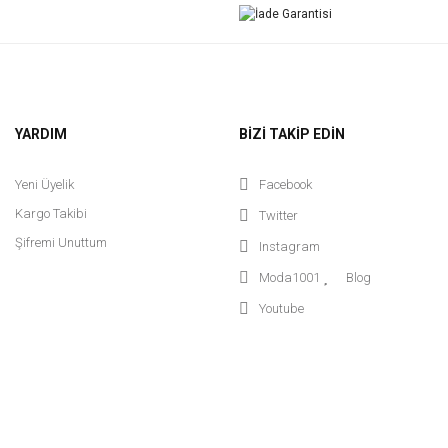
YARDIM
BİZİ TAKİP EDİN
Yeni Üyelik
Facebook
Kargo Takibi
Twitter
Şifremi Unuttum
Instagram
Moda1001
Blog
Youtube