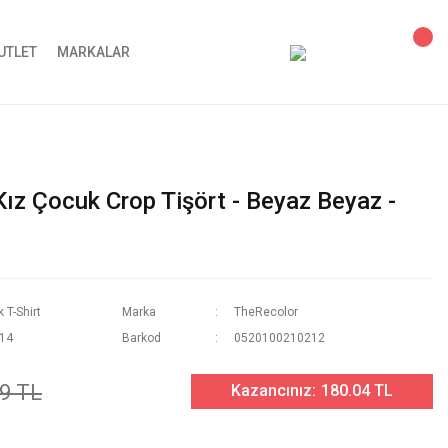
UTLET
MARKALAR
Kız Çocuk Crop Tişört - Beyaz Beyaz -
 T-Shirt
Marka
TheRecolor
-14
Barkod
0520100210212
9 TL
Kazancınız:
180.04 TL