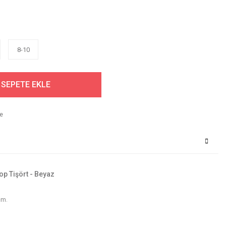
8-10
SEPETE EKLE
op Tişört - Beyaz
cm.