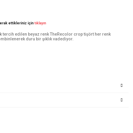
rak ettikleriniz için
tıklayın
k tercih edilen beyaz renk TheRecolor crop tişört her renk
mbinlenerek duru bir şıklık vadediyor.
Bu ürüne ilk yorumu siz yapın!
Yorum Yaz