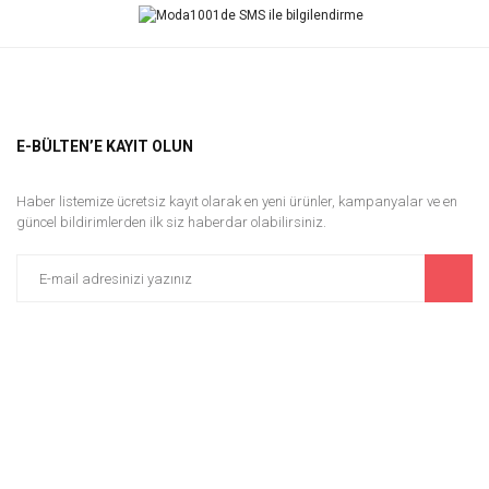
E-BÜLTEN’E KAYIT OLUN
Haber listemize ücretsiz kayıt olarak en yeni ürünler, kampanyalar ve en
güncel bildirimlerden ilk siz haberdar olabilirsiniz.