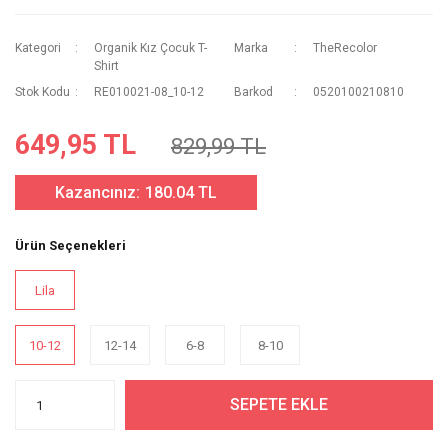
Kategori
Organik Kız Çocuk T-
Marka
TheRecolor
Shirt
Stok Kodu
RE010021-08_10-12
Barkod
0520100210810
649,95 TL
829,99 TL
Kazancınız:
180.04 TL
Ürün Seçenekleri
Lila
10-12
12-14
6-8
8-10
SEPETE EKLE