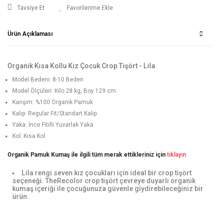
Tavsiye Et
Ürün Açıklaması
Organik Kısa Kollu Kız Çocuk Crop Tişört - Lila
Model Bedeni: 8-10 Beden
Model Ölçüleri: Kilo 28 kg, Boy 129 cm.
Karışım: %100 Organik Pamuk
Kalıp: Regular Fit/Standart Kalıp
Yaka: İnce Fitilli Yuvarlak Yaka
Kol: Kısa Kol
Organik Pamuk Kumaş ile ilgili tüm merak ettikleriniz için
tıklayın
Lila rengi seven kız çocukları için ideal bir crop tişört
seçeneği. TheRecolor crop tişört çevreye duyarlı organik
kumaş içeriği ile çocuğunuza güvenle giydirebileceğiniz bir
ürün.