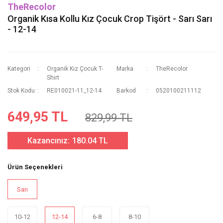
TheRecolor
Organik Kısa Kollu Kız Çocuk Crop Tişört - Sarı Sarı
- 12-14
Kategori
Organik Kız Çocuk T-
Marka
TheRecolor
Shirt
Stok Kodu
RE010021-11_12-14
Barkod
0520100211112
649,95 TL
829,99 TL
Kazancınız:
180.04 TL
Ürün Seçenekleri
Sarı
10-12
12-14
6-8
8-10