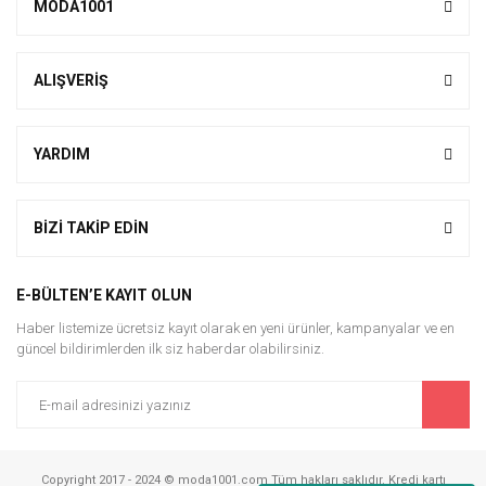
MODA1001
ALIŞVERİŞ
YARDIM
BİZİ TAKİP EDİN
E-BÜLTEN’E KAYIT OLUN
Haber listemize ücretsiz kayıt olarak en yeni ürünler, kampanyalar ve en
güncel bildirimlerden ilk siz haberdar olabilirsiniz.
Copyright 2017 - 2024 © moda1001.com Tüm hakları saklıdır. Kredi kartı