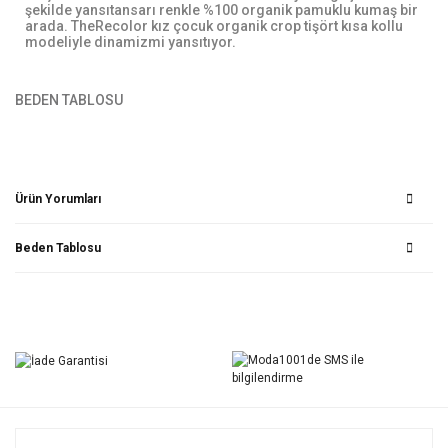
şekilde yansıtansarı renkle %100 organik pamuklu kumaş bir
arada. TheRecolor kız çocuk organik crop tişört kısa kollu
modeliyle dinamizmi yansıtıyor.
BEDEN TABLOSU
Ürün Yorumları
Beden Tablosu
Bu ürüne ilk yorumu siz yapın!
Yorum Yaz