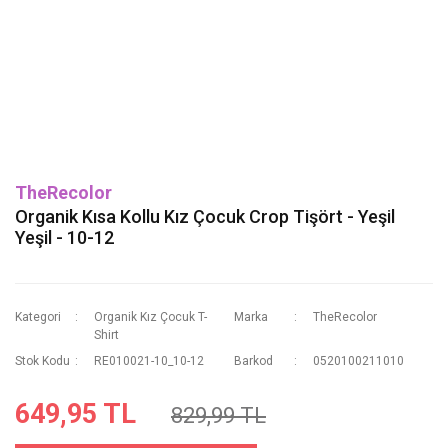
TheRecolor
Organik Kısa Kollu Kız Çocuk Crop Tişört - Yeşil
Yeşil - 10-12
Kategori
Organik Kız Çocuk T-
Marka
TheRecolor
Shirt
Stok Kodu
RE010021-10_10-12
Barkod
0520100211010
649,95 TL
829,99 TL