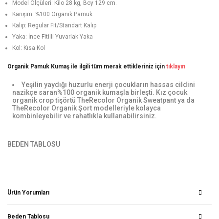
Model Ölçüleri: Kilo 28 kg, Boy 129 cm.
Karışım: %100 Organik Pamuk
Kalıp: Regular Fit/Standart Kalıp
Yaka: İnce Fitilli Yuvarlak Yaka
Kol: Kısa Kol
Organik Pamuk Kumaş ile ilgili tüm merak ettikleriniz için
tıklayın
Yeşilin yaydığı huzurlu enerji çocukların hassas cildini
nazikçe saran%100 organik kumaşla birleşti. Kız çocuk
organik crop tişörtü TheRecolor Organik Sweatpant ya da
TheRecolor Organik Şort modelleriyle kolayca
kombinleyebilir ve rahatlıkla kullanabilirsiniz.
BEDEN TABLOSU
Ürün Yorumları
Beden Tablosu