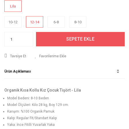
Lila
10-12
12-14
6-8
8-10
SEPETE EKLE
Tavsiye Et
Ürün Açıklaması
Organik Kısa Kollu Kız Çocuk Tişört - Lila
Model Bedeni: 8-10 Beden
Model Ölçüleri: Kilo 28 kg, Boy 129 cm.
Karışım: %100 Organik Pamuk
Kalıp: Regular Fit/Standart Kalıp
Yaka: İnce Fitilli Yuvarlak Yaka