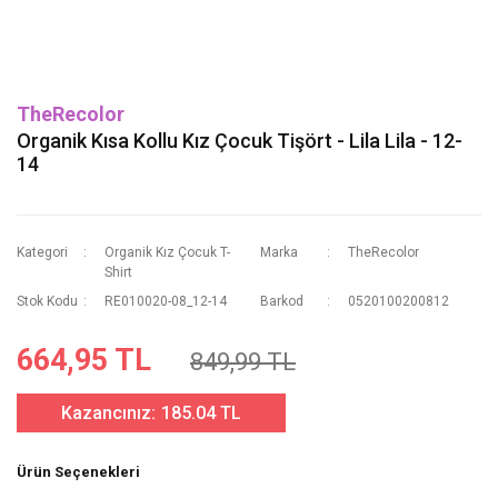
TheRecolor
Organik Kısa Kollu Kız Çocuk Tişört - Lila Lila - 12-
14
Kategori
Organik Kız Çocuk T-
Marka
TheRecolor
Shirt
Stok Kodu
RE010020-08_12-14
Barkod
0520100200812
664,95 TL
849,99 TL
Kazancınız:
185.04 TL
Ürün Seçenekleri