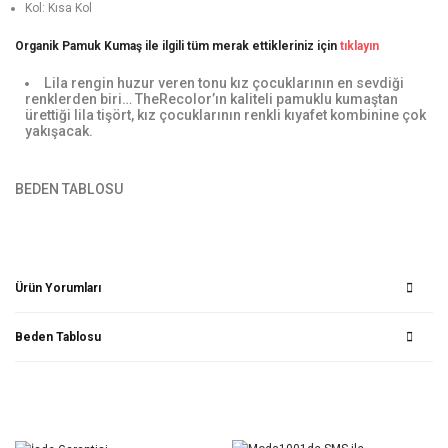
Kol: Kısa Kol
Organik Pamuk Kumaş ile ilgili tüm merak ettikleriniz için
tıklayın
Lila rengin huzur veren tonu kız çocuklarının en sevdiği
renklerden biri… TheRecolor’ın kaliteli pamuklu kumaştan
ürettiği lila tişört, kız çocuklarının renkli kıyafet kombinine çok
yakışacak.
BEDEN TABLOSU
Ürün Yorumları
Beden Tablosu
Bu ürüne ilk yorumu siz yapın!
Yorum Yaz