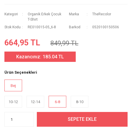
Kategori
Organik Erkek Çocuk
Marka
TheRecolor
T-Shirt
Stok Kodu
RE010015-05_6-8
Barkod
0520100150506
664,95 TL
849,99 TL
Kazancınız:
185.04 TL
Ürün Seçenekleri
Bej
10-12
12-14
6-8
8-10
SEPETE EKLE