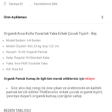
Tavsiye Et
Ürün Açıklaması
Organik Kısa Kollu Yuvarlak Yaka Erkek Çocuk Tişört - Bej
Model Bedeni: 6-8 Beden
Model Ölçüleri: Kilo 23 kg, Boy 122 cm.
Karışım: %100 Organik Pamuk
Kalıp: Regular Fit/Standart Kalıp
Yaka: İnce Fitilli Yuvarlak Yaka
Kol: Kısa Kol
Organik Pamuk Kumaş ile ilgili tüm merak ettikleriniz için
tıklayın
Göz alıcı bej rengi ile öne çıkan ve üretiminde en kaliteli
pamuk tercih edilen TheRecolor erkek çocuk organik tişört,
çevreye duyarlı organik kumaş içeriğine sahip.
BEDEN TABLOSU