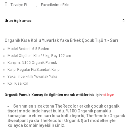
Tavsiye Et
Ürün Açıklaması
Organik Kısa Kollu Yuvarlak Yaka Erkek Çocuk Tişört - Sarı
Model Bedeni: 6-8 Beden
Model Ölçüleri: Kilo 23 kg, Boy 122 cm.
Karışım: %100 Organik Pamuk
Kalıp: Regular Fit/Standart Kalıp
Yaka: İnce Fitilli Yuvarlak Yaka
Kol: Kısa Kol
Organik Pamuk Kumaş ile ilgili tüm merak ettikleriniz için
tıklayın
Sarının en sıcak tonu TheRecolor erkek çocuk organik
tişört modelinde hayat buldu. %100 Organik pamuklu
kumaştan üretilen sarı kısa kollu tişörtü, TheRecolorOrganik
Sweatpant ya da TheRecolor Organik Şort modelleriyle
kolayca kombinleyebilirsiniz.