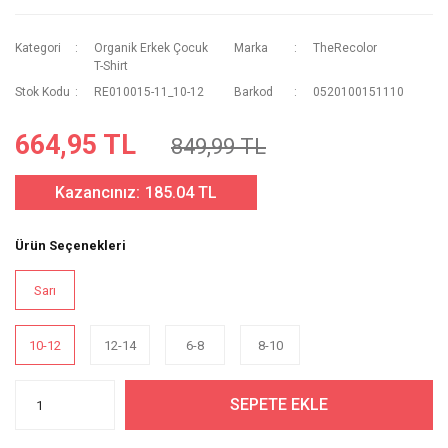
Kategori
Organik Erkek Çocuk
Marka
TheRecolor
T-Shirt
Stok Kodu
RE010015-11_10-12
Barkod
0520100151110
664,95 TL
849,99 TL
Kazancınız:
185.04 TL
Ürün Seçenekleri
Sarı
10-12
12-14
6-8
8-10
SEPETE EKLE