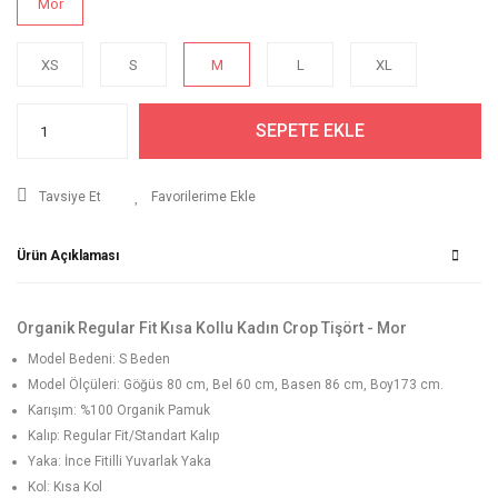
Mor
XS
S
M
L
XL
SEPETE EKLE
Tavsiye Et
Ürün Açıklaması
Organik Regular Fit Kısa Kollu Kadın Crop Tişört - Mor
Model Bedeni: S Beden
Model Ölçüleri: Göğüs 80 cm, Bel 60 cm, Basen 86 cm, Boy173 cm.
Karışım: %100 Organik Pamuk
Kalıp: Regular Fit/Standart Kalıp
Yaka: İnce Fitilli Yuvarlak Yaka
Kol: Kısa Kol