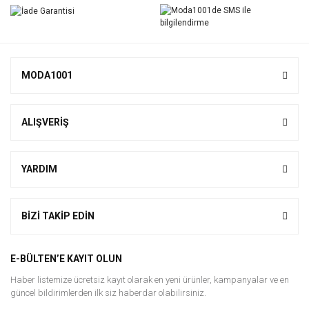
MODA1001
ALIŞVERİŞ
YARDIM
BİZİ TAKİP EDİN
E-BÜLTEN’E KAYIT OLUN
Haber listemize ücretsiz kayıt olarak en yeni ürünler, kampanyalar ve en
güncel bildirimlerden ilk siz haberdar olabilirsiniz.