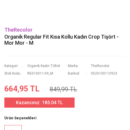
TheRecolor
Organik Regular Fit Kısa Kollu Kadın Crop Tişört -
Mor Mor - M
Kategori
Organik Kadın T-Shirt
Marka
TheRecolor
Stok Kodu
RE010011-09_M
Barkod
0520100110923
664,95 TL
849,99 TL
Kazancınız:
185.04 TL
Ürün Seçenekleri