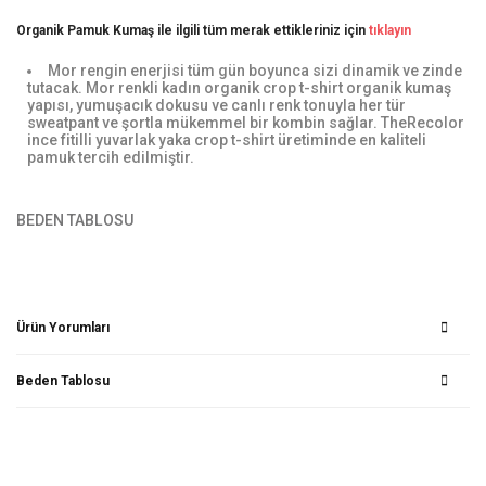
Organik Pamuk Kumaş ile ilgili tüm merak ettikleriniz için
tıklayın
Mor rengin enerjisi tüm gün boyunca sizi dinamik ve zinde
tutacak. Mor renkli kadın organik crop t-shirt organik kumaş
yapısı, yumuşacık dokusu ve canlı renk tonuyla her tür
sweatpant ve şortla mükemmel bir kombin sağlar. TheRecolor
ince fitilli yuvarlak yaka crop t-shirt üretiminde en kaliteli
pamuk tercih edilmiştir.
BEDEN TABLOSU
Ürün Yorumları
Beden Tablosu
Bu ürüne ilk yorumu siz yapın!
Yorum Yaz