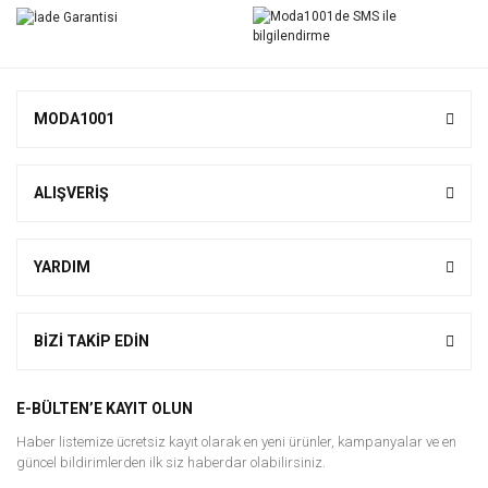
MODA1001
ALIŞVERİŞ
YARDIM
BİZİ TAKİP EDİN
E-BÜLTEN’E KAYIT OLUN
Haber listemize ücretsiz kayıt olarak en yeni ürünler, kampanyalar ve en
güncel bildirimlerden ilk siz haberdar olabilirsiniz.