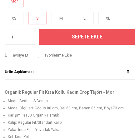
Mor
XS
S
M
L
XL
SEPETE EKLE
Tavsiye Et
Ürün Açıklaması
Organik Regular Fit Kısa Kollu Kadın Crop Tişört - Mor
Model Bedeni: S Beden
Model Ölçüleri: Göğüs 80 cm, Bel 60 cm, Basen 86 cm, Boy173 cm.
Karışım: %100 Organik Pamuk
Kalıp: Regular Fit/Standart Kalıp
Yaka: İnce Fitilli Yuvarlak Yaka
Kol: Kısa Kol