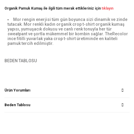
Organik Pamuk Kumaş ile ilgili tüm merak ettikleriniz için
tıklayın
Mor rengin enerjisi tüm gün boyunca sizi dinamik ve zinde
tutacak. Mor renkli kadın organik crop t-shirt organik kumaş
yapısı, yumuşacık dokusu ve canlı renk tonuyla her tür
sweatpant ve şortla mükemmel bir kombin sağlar. TheRecolor
ince fitilli yuvarlak yaka crop t-shirt üretiminde en kaliteli
pamuk tercih edilmiştir.
BEDEN TABLOSU
Ürün Yorumları
Beden Tablosu
Bu ürüne ilk yorumu siz yapın!
Yorum Yaz