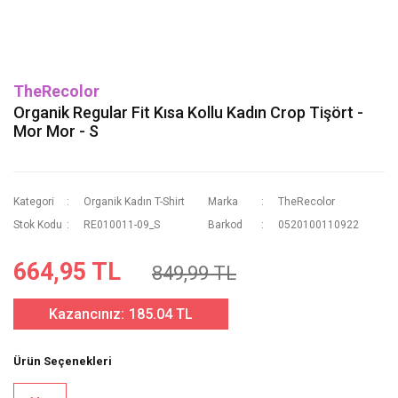
TheRecolor
Organik Regular Fit Kısa Kollu Kadın Crop Tişört -
Mor Mor - S
Kategori
Organik Kadın T-Shirt
Marka
TheRecolor
Stok Kodu
RE010011-09_S
Barkod
0520100110922
664,95 TL
849,99 TL
Kazancınız:
185.04 TL
Ürün Seçenekleri